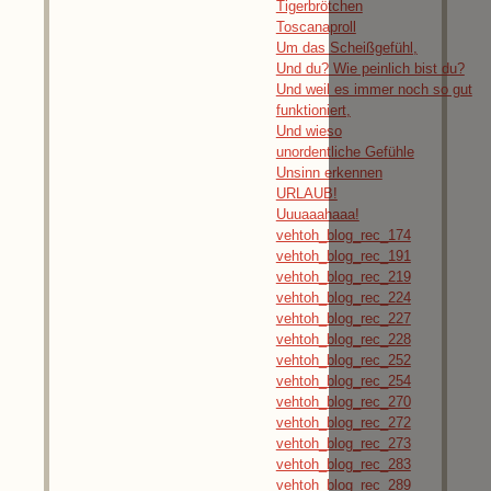
Tigerbrötchen
Toscanaproll
Um das Scheißgefühl,
Und du? Wie peinlich bist du?
Und weil es immer noch so gut
funktioniert,
Und wieso
unordentliche Gefühle
Unsinn erkennen
URLAUB!
Uuuaaahaaa!
vehtoh_blog_rec_174
vehtoh_blog_rec_191
vehtoh_blog_rec_219
vehtoh_blog_rec_224
vehtoh_blog_rec_227
vehtoh_blog_rec_228
vehtoh_blog_rec_252
vehtoh_blog_rec_254
vehtoh_blog_rec_270
vehtoh_blog_rec_272
vehtoh_blog_rec_273
vehtoh_blog_rec_283
vehtoh_blog_rec_289