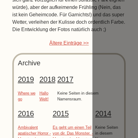
würde), aber der aufkeimende Frühling (Nein, das
ist kein Geheimcode. Für Garnichts!) und das super
Wetter, verleihen der Kulisse doch ordentlich Farbe.
Die Entwicklung der Fotos natürlich auch ;)
Ältere Einträge >>
Archive
2019
2018
2017
Where we
Hallo
Keine Seiten in diesem
go
Welt!
Namensraum.
2016
2015
2014
Ambivalent
Es geht um einen Teil
Keine Seiten
apatischer Horror -
von dir. Das Monster. -
in diesem