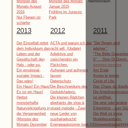
Monster des
Monster des Monats
Namensraum.
Monats August
Januar 2015
2016
Frühling im Jurassic
Nur Fliegen ist
Park
schärfer
2013
2012
2011
Der Einzelfall rettet
ACTA und warum ich das
"Der Regen wird
dem Individuum das
nicht will. (Update)
wärmer."
Leben und der
Adjektive und
"The Bible Guarante
Gesellschaft den
zwischendrin ein
It" ... Düm.Di.Dümm.
Hals - oder so.
Päckchen.
====== ======
Ein emotional-
Aufregen und aufregen
Am Ende
sozialer Impact -
lassen
Avoire le temps
Das wärs!
Datenschutz
Circle of Life.
Ein Haus! Ein Haus!
Die Beschneidung des
Das Chaos da drauß
Es ist ein Haus!
Geduldsfadens.
Die Angsthasensais
Herbst
Die kleinen Rädchen
ist eröffnet.
monsterhafte
elephants die slow &
Die eine oder andere
Naturverknüpfung in
stupid melodie - Zwei
Erkenntnis - zum Gl
die Vergangenheit
neue Lieder von
Die Welt ist keine
(Monster des
susihatgekocht!
Modelleisenbahn.
Monats Dezember
Energieautonomie (part II)
Diiiieeeeettäääähhhh