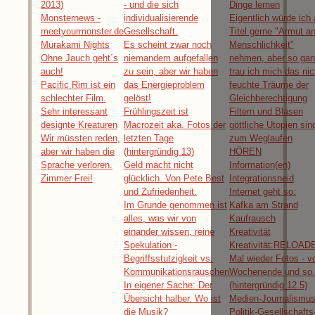
2013)
- und die sich
Dinge lernen
Monsternews -
individualisierende
Eigentlich würde ich 
meetyourmonster.de
Gesellschaft.
Titel gerne "Armut a
Murakami Nights
Es scheint zwar noch
Menschlichkeit"
Ohne Jauch geht´s
niemandem aufgefallen
nehmen, aber so ga
auch!
zu sein, aber wir haben
trau ich mich das nic
Pacific Rim ist ein
das Energieproblem
feuchte Träume der
schlechter Film.
gelöst!
Gleichberechtigung
Sehr interessant
Frühlingszeit ist
Filtern und Blasen
designte Kreaturen
Macrozeit aka. Fotos der
göttliche Utopien sin
Wir müssten reden,
letzten Tage
zum Weglaufen
aber wir haben die
(hintergründig 13)
HÖREN
Sprache verloren.
Geld macht nicht
Information(en)
Zimmer Frei!
glücklich. Von Pete Best
Integrationsneid
und Zufriedenheit.
Internet geht so:
Im Grunde genommen ist
Kafka am Strand
alles, was wir von
Kaufrausch
einander wissen, reine
Kreativität
Spekulation -
Kreativität:RELOAD
Begriffsstutzigkeit vs.
Mal wieder Fotos - 
Kommunikationsrauschen
Wochenende und so.
In eigener Sache: Der
(hintergründig 12.5)
Übersicht halber. Wo ist
Medien-Journalismus
die Musik?
Politik-Gesellschafts