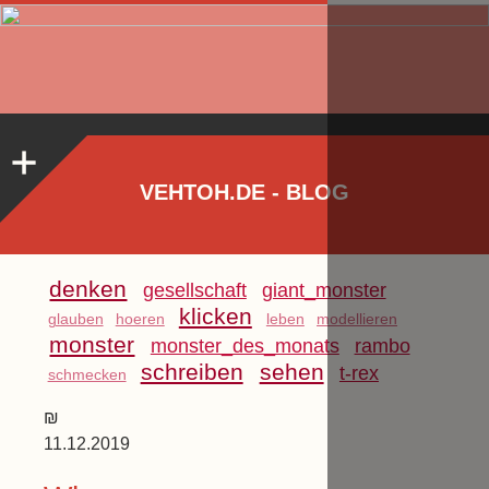
VEHTOH.DE - BLOG
denken
gesellschaft
giant_monster
klicken
glauben
hoeren
leben
modellieren
monster
monster_des_monats
rambo
schreiben
sehen
t-rex
schmecken
₪
11.12.2019