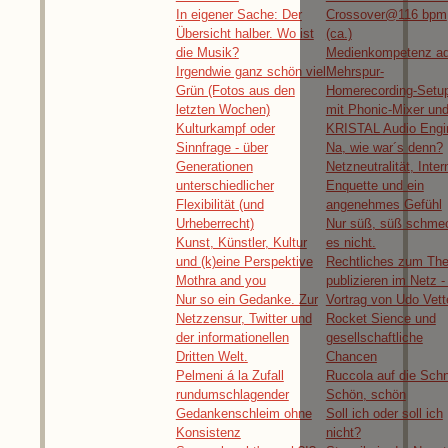
In eigener Sache: Der
Crossover@116 bpm
Übersicht halber. Wo ist
(ca.)
die Musik?
Medienkompetenz ad
Irgendwie ganz schön viel
Mehrspur-
Grün (Fotos aus den
Homerecording-Setu
letzten Wochen)
mit Phonic-Mixer un
Kulturkampf oder
KRISTAL Audio Engi
Sinnfrage - über
Na, wie war´s denn?
Generationen
Netzneutralität, Inter
unterschiedlicher
Enquette und ein
Flexibilität (und
angenehmes Gefühl
Urheberrecht)
Nur süß, süß schme
Kunst, Künstler, Kultur
es nicht.
und (k)eine Perspektive
Rechtliches zum Th
Mothra and you
publizieren im Netz -
Nur so ein Gedanke. Zur
Vortrag von Udo Vett
Netzzensur, Twitter und
Rocket Sience und
der informationellen
gesellschaftliche
Dritten Welt.
Chancen
Pelmeni á la Zufall
Ruccola auf die Schn
rundumschlagender
Schön, schön
Gedankenschleim ohne
Soll ich oder soll ich
Konsistenz
nicht?