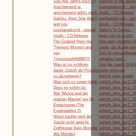
Sag mal, geht's noch?!?
Stencils in der Neust
Anscheinend ja,
susihatgekocht - ani
anscheinend geht's noch.
skulls - CD-Release
Sarlacc (from Star Wars)
susihatgekocht - ani
and you
skulls - CD-Release
susihatgekocht - animal
Talking To Turtles -
skulls - CD-Release
beam me up scotty
The Graboid (from the
Und dann erzählen di
'Tremors'-Movies) and
Leute, die du die ga
you
Zeit für vernunftbega
Trrroooooohhhllllll!!!!!
gehalten hast...
Was ist so schlimm
Und die zweite Woc
daran, Zukuft als Prozess
under pressure
zu akzeptieren?
Vehtoh goes mobile
Was sich zu sagen lohnt:
vehtoh_blog_rec2_2
Dass es schön ist.
vehtoh_blog_rec2_2
Wie 'Wickie und die
vehtoh_blog_rec2_2
starken Männer' nur für
vehtoh_blog_rec2_2
Erwachsene (The
vehtoh_blog_rec2_3
Expendables 2)
vehtoh_blog_rec2_3
Wurst kaufen wird der
vehtoh_blog_rec2_4
Sache nicht gerecht.
vehtoh_blog_rec2_4
Zeitfresser (kein Monster
vehtoh_blog_rec2_4
des Monats)
vehtoh_blog_rec2_5