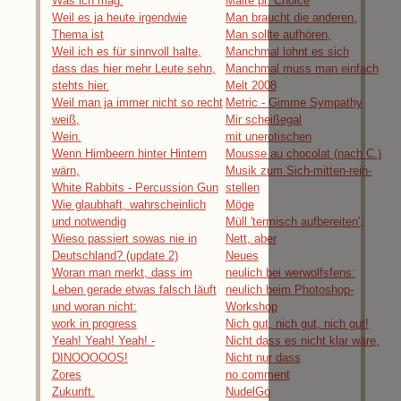
Was ich mag.
Malte pl. Choice
Weil es ja heute irgendwie
Man braucht die anderen,
Thema ist
Man sollte aufhören,
Weil ich es für sinnvoll halte,
Manchmal lohnt es sich
dass das hier mehr Leute sehn,
Manchmal muss man einfach
stehts hier.
Melt 2008
Weil man ja immer nicht so recht
Metric - Gimme Sympathy
weiß,
Mir scheißegal
Wein.
mit unerotischen
Wenn Himbeern hinter Hintern
Mousse au chocolat (nach C.)
wärn,
Musik zum Sich-mitten-rein-
White Rabbits - Percussion Gun
stellen
Wie glaubhaft, wahrscheinlich
Möge
und notwendig
Müll 'termisch aufbereiten',
Wieso passiert sowas nie in
Nett, aber
Deutschland? (update 2)
Neues
Woran man merkt, dass im
neulich bei werwolfsfens:
Leben gerade etwas falsch läuft
neulich beim Photoshop-
und woran nicht:
Workshop
work in progress
Nich gut, nich gut, nich gut!
Yeah! Yeah! Yeah! -
Nicht dass es nicht klar wäre,
DINOOOOOS!
Nicht nur dass
Zores
no comment
Zukunft.
NudelGo