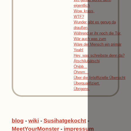
eigentlich
Wow, krass,
WTF?
Wunder gibt es genug da
draußen,
Während er ihr noch die Tür,
Wär auch was zum
Wäre der Mensch ein primär
Yeah!
Hey, was schreibste denn da?
Ätschilubätschi
Öhjbb...
Öhmm...
Über die (in)offizielle Übersicht
Überqualifiziert.
Übrigens,
blog
-
wiki
-
Susihatgekocht
-
MeetYourMonster
-
impressum