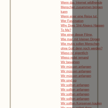
Wenn das Internet wildfremde
Menschen zusammen bringen
kann
Wenn einer eine Reise tut,
Wer Faszination
Why Does Shit Always Happen
To Me?
Wie einer dieser Filme,
Wie man mit kleinen Dingen
Wie mutig sollen Menschen
ohne Gott denn noch werden?
Wieso ist eigentlich
Wieso redet jemand
Wir bewahren
Wir müssen anfangen
Wir müssen anfangen
Wir müssen anfangen
Wir sind so
Wir sollten anfangen
Wir sollten anfangen
Wir sollten anfangen
Wir sollten anfangen
Wir sollten Konserven kaufen
Wo genau wohnt denn