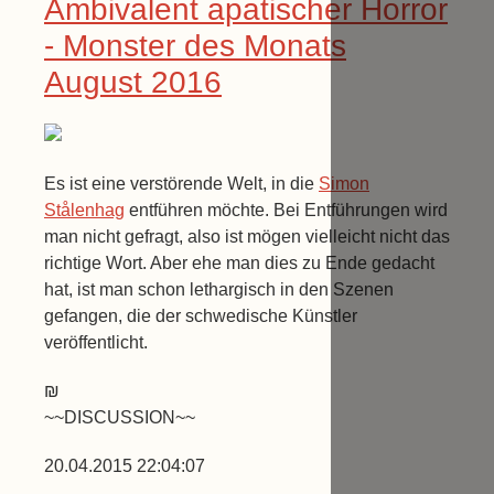
Ambivalent apatischer Horror
- Monster des Monats
August 2016
Es ist eine verstörende Welt, in die
Simon
Stålenhag
entführen möchte. Bei Entführungen wird
man nicht gefragt, also ist mögen vielleicht nicht das
richtige Wort. Aber ehe man dies zu Ende gedacht
hat, ist man schon lethargisch in den Szenen
gefangen, die der schwedische Künstler
veröffentlicht.
₪
~~DISCUSSION~~
20.04.2015 22:04:07