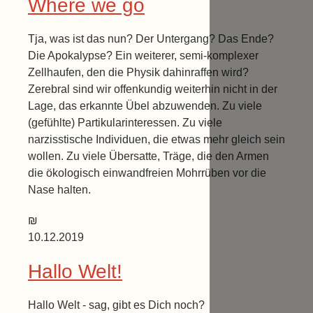
Where we go
Tja, was ist das nun? Der Untergang? Das Ende?
Die Apokalypse? Ein weiterer, semi-komplexer
Zellhaufen, den die Physik dahinraffen wird?
Zerebral sind wir offenkundig weiterhin nicht in der
Lage, das erkannte Übel abzuwenden. Zu viele
(gefühlte) Partikularinteressen. Zu viele
narzisstische Individuen, die etwas mehr gleich sein
wollen. Zu viele Übersatte, Träge, die den Armen
die ökologisch einwandfreien Mohrrüben vor die
Nase halten.
₪
10.12.2019
Hallo Welt!
Hallo Welt - sag, gibt es Dich noch?