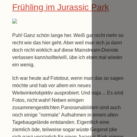
Frühling im Jurassic Park
Puh! Ganz schön lange her. Weiß gar nicht mehr so
recht wie das hier geht. Aber weil man sich ja dann
doch nicht wirklich auf diese Mainstream-Dienste
verlassen kann/sollte/will, übe ich eben mal wieder
ein wenig.
Ich war heute auf Fototour, wenn man das so sagen
möchte und hab vor allem ein neues
Weitwinkelobjektiv ausprobiert. Und naja ... Es sind
Fotos, nicht wahr! Neben einigen
zusammengestitchten Panoramabildern sind auch
noch einige "normale" Aufnahmen in einem alten
Tagebaugelände entstanden. Eigentlich eine
ziemlich öde, teilweise sogar wüste Gegend (die
sich ganz vorzüglich für einen Jurassic Park eignen