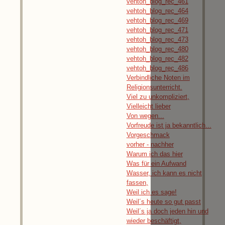
vehtoh_blog_rec_461
vehtoh_blog_rec_464
vehtoh_blog_rec_469
vehtoh_blog_rec_471
vehtoh_blog_rec_473
vehtoh_blog_rec_480
vehtoh_blog_rec_482
vehtoh_blog_rec_486
Verbindliche Noten im
Religionsunterricht.
Viel zu unkompliziert,
Vielleicht lieber
Von wegen...
Vorfreude ist ja bekanntlich...
Vorgeschmack
vorher - nachher
Warum ich das hier
Was für ein Aufwand
Wasser, ich kann es nicht
fassen,
Weil ich es sage!
Weil´s heute so gut passt
Weil´s ja doch jeden hin und
wieder beschäftigt,