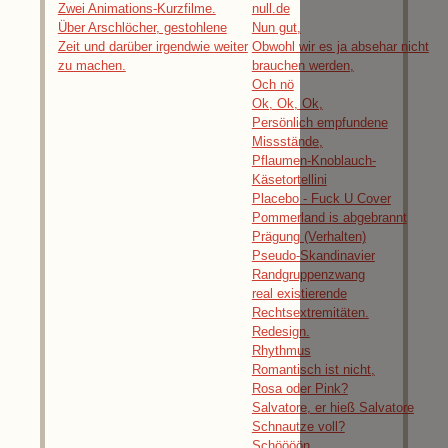
Zwei Animations-Kurzfilme.
null.de
Über Arschlöcher, gestohlene
Nun gut,
Zeit und darüber irgendwie weiter
Obwohl wir es ja absehar nicht
zu machen.
brauchen werden,
Och nö
Ok, Ok, Ok,
Persönlich empfundene
Missstände,
Pflaumen-Knoblauch-
Käsetortellini
Placebo - Fuck U Cover
Pommerland is abgebrannt
Prägung (Verhalten)
Pseudo-Skandinavier
Randgruppenzwang
real existierende
Rechtsextremitäten.
Redesign.
Rhythmus
Romantisch ist nicht,
Rosa oder Pink?
Salvatore, er hieß Salvatore
Schnautze voll?
Schöööön