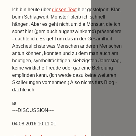
Ich bin heute über
diesen Text
hier gestolpert. Klar,
beim Schlagwort ’Monster’ bleib ich schnell
hängen. Aber es geht nicht um die Monster, die ich
sonst hier (gern auch augenzwinkernd) präsentiere
- dachte ich. Es geht um das in der Gesamtheit
Abscheulichste was Menschen anderen Menschen
antun können, konnten und zu dem man auch am
heutigen, symbolträchtigen, siebzigsten Jahrestag,
keine wirkliche Freude oder gar eine Befreiung
empfinden kann. (Ich werde dazu keine weiteren
Skalierungen vornehmen.) Also nichts fürs Blog -
dachte ich.
₪
~~DISCUSSION~~
04.08.2016 10:11:01