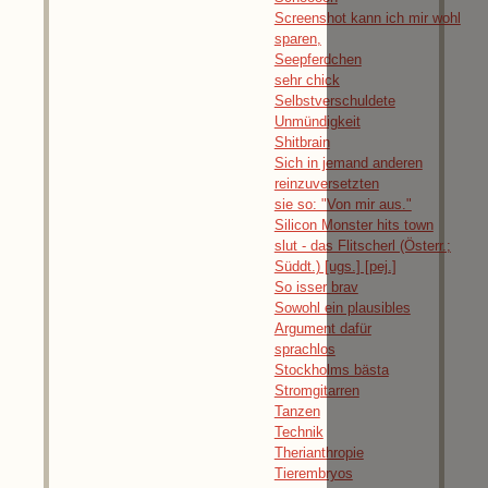
Screenshot kann ich mir wohl
sparen,
Seepferdchen
sehr chick
Selbstverschuldete
Unmündigkeit
Shitbrain
Sich in jemand anderen
reinzuversetzten
sie so: "Von mir aus."
Silicon Monster hits town
slut - das Flitscherl (Österr.;
Süddt.) [ugs.] [pej.]
So isser brav
Sowohl ein plausibles
Argument dafür
sprachlos
Stockholms bästa
Stromgitarren
Tanzen
Technik
Therianthropie
Tierembryos