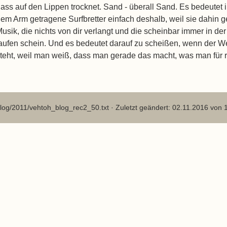
ass auf den Lippen trocknet. Sand - überall Sand. Es bedeutet 
em Arm getragene Surfbretter einfach deshalb, weil sie dahin g
usik, die nichts von dir verlangt und die scheinbar immer in d
aufen schein. Und es bedeutet darauf zu scheißen, wenn der We
teht, weil man weiß, dass man gerade das macht, was man für ri
log/2011/vehtoh_blog_rec2_50.txt
· Zuletzt geändert: 02.11.2016 von