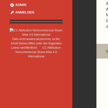
d
ADMIN
d
ANMELDEN
M
l
s
Falls nicht anders bezeichnet, ist der
Inhalt dieses Wikis unter der folgenden
Lizenz veröffentlicht:
CC Attribution-
b
Noncommercial-Share Alike 4.0
International