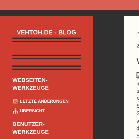
VEHTOH.DE - BLOG
2
WEBSEITEN-
u
WERKZEUGE
u
s
LETZTE ÄNDERUNGEN
S
ÜBERSICHT
S
a
BENUTZER-
d
WERKZEUGE
S