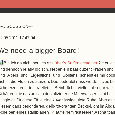
~~DISCUSSION~~
2.05.2011 17:42:04
We need a bigger Board!
Bin ich da nicht neulich erst
über´s Surfen gestolpert
? Heute s
nd dennoch relativ logisch. Neben ein paar duzent Fragen und
nd "Abers" und "Eigentlichs" und "Solltens" scheint es mir doc
ich in die Fluten zu stürzen. Das bedeutet nass werden. Das 
chmerzen erleiden. Vielleicht Beinbrüche, vielleicht sogar wir
chäden, die das an sich desinfizierende Meerwasser nicht heile
usgleich für diese Fälle eine zuverlässige, tiefe Ruhe. Aber e
iesem ganz besonderen, gelb-rot-orangen Becks-Licht im Abgan
cheiben eines stahlblauen T4 auf einem fast leeren Asphaltpark