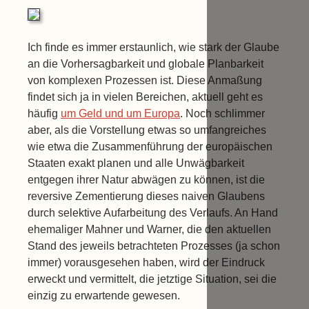
Ich finde es immer erstaunlich, wie stark der Glaube
an die Vorhersagbarkeit und globale Planbarkeit
von komplexen Prozessen ist. Diese Anmaßung
findet sich ja in vielen Bereichen, aktuell geht es
häufig
um Geld und um Europa
. Noch schlimmer
aber, als die Vorstellung etwas so umfangreiches
wie etwa die Zusammenführung der europäischen
Staaten exakt planen und alle Unwägbarkeit
entgegen ihrer Natur abwägen zu können, ist die
reversive Zementierung dieses naiven Glaubens
durch selektive Aufarbeitung des Verlaufs. An Hand
ehemaliger Mahner und Warner, die den aktuellen
Stand des jeweils betrachteten Prozesses (ja schon
immer) vorausgesehen haben, wird der Eindruck
erweckt und vermittelt, die jetztige Situation, sei die
einzig zu erwartende gewesen.