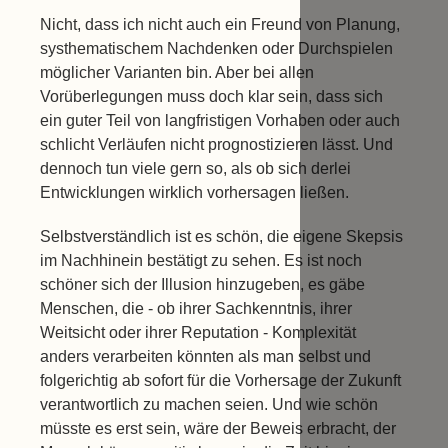
Nicht, dass ich nicht auch ein Freund von Planung,
systhematischem Nachdenken oder Durchspielen
möglicher Varianten bin. Aber bei allen
Vorüberlegungen muss doch klar sein, dass sich
ein guter Teil von langfristigen Vorhaben oder auch
schlicht Verläufen nicht prognostizieren lässt. Und
dennoch tun viele gern so, als ob sich derlei
Entwicklungen wirklich vorhersagen ließen.
Selbstverständlich ist es schön, die eigene Skepsis
im Nachhinein bestätigt zu sehen. Es ist noch
schöner sich der Illusion hinzugeben, es gäbe
Menschen, die - ob ihrer Sachkenntnis, ihrer
Weitsicht oder ihrer Reputation - Komplexität
anders verarbeiten könnten als man selbst und
folgerichtig ab sofort für die Vorhersage der Zukunft
verantwortlich zu machen seien. Und wie schön
müsste es erst sein, wäre der Beweis erbracht, der