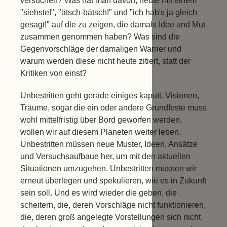
versuchen? Was hat man davon, heute mit einem
"siehste!", "ätsch-bätsch!" und "ich hab's ja gleich
gesagt!" auf die zu zeigen, die damals Idee und Mut
zusammen genommen haben? Was sind die
Gegenvorschläge der damaligen Warner und
warum werden diese nicht heute zitiert, statt der
Kritiken von einst?
Unbestritten geht gerade einiges kaputt. Visionen,
Träume, sogar die ein oder andere Grundfeste muss
wohl mittelfristig über Bord geworfen werden,
wollen wir auf diesem Planeten weiter leben.
Unbestritten müssen neue Muster, Ideen, Ansätze
und Versuchsaufbaue her, um mit den aktuellen
Situationen umzugehen. Unbestritten müssen wir
erneut überlegen und spekulieren, wie es in Zukunft
sein soll. Und es wird wieder die geben, die
scheitern, die, deren Vorschläge nicht funktionieren,
die, deren groß angelegte Vorstellungen sich nicht