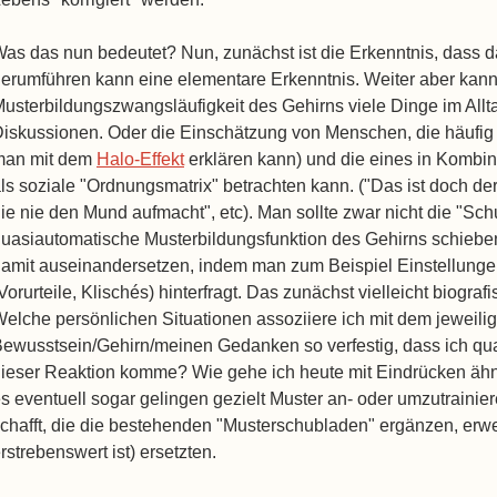
as das nun bedeutet? Nun, zunächst ist die Erkenntnis, dass 
erumführen kann eine elementare Erkenntnis. Weiter aber kan
usterbildungszwangsläufigkeit des Gehirns viele Dinge im Allt
iskussionen. Oder die Einschätzung von Menschen, die häufig e
man mit dem
Halo-Effekt
erklären kann) und die eines in Kombina
ls soziale "Ordnungsmatrix" betrachten kann. ("Das ist doch der
ie nie den Mund aufmacht", etc). Man sollte zwar nicht die "Schu
uasiautomatische Musterbildungsfunktion des Gehirns schieben
amit auseinandersetzen, indem man zum Beispiel Einstellung
Vorurteile, Klischés) hinterfragt. Das zunächst vielleicht biog
elche persönlichen Situationen assoziiere ich mit dem jeweili
ewusstsein/Gehirn/meinen Gedanken so verfestig, dass ich quasi
ieser Reaktion komme? Wie gehe ich heute mit Eindrücken ähnl
s eventuell sogar gelingen gezielt Muster an- oder umzutrain
chafft, die die bestehenden "Musterschubladen" ergänzen, erwei
rstrebenswert ist) ersetzten.