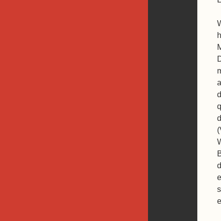
W
h
M
D
a
d
q
d
(
W
B
d
e
s
e