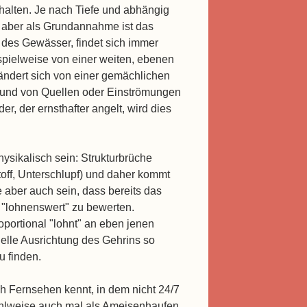
fhalten. Je nach Tiefe und abhängig
, aber als Grundannahme ist das
des Gewässer, findet sich immer
ispielweise von einer weiten, ebenen
 ändert sich von einer gemächlichen
grund von Quellen oder Einströmungen
r, der ernsthafter angelt, wird dies
ysikalisch sein: Strukturbrüche
off, Unterschlupf) und daher kommt
 aber auch sein, dass bereits das
s "lohnenswert" zu bewerten.
roportional "lohnt" an eben jenen
onelle Ausrichtung des Gehrins so
u finden.
ch Fernsehen kennt, in dem nicht 24/7
ahlweise auch mal als Ameisenhaufen