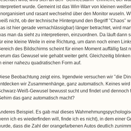
nterpretiert wurde. Gemeint ist das Wirr-Warr von kleinen weiß
norganisiert und rasant wechselnd über den Monitor wuseln. 
eiß nicht, ob der technische Hintergrund den Begriff "Chaos" wik
as ist hier gerade vernachlässigbar) länger betrachtet, wird m
as man da sieht zu interpretieren, einzuordnen. Da läuft dann
ür eine kleine Weile in eine Richtung, um dann noch einen Lin
ereich des Bildschirms scheint für einen Moment auffällig fast
erum das Gewusel wie gehabt weiter geht. Gleichzeitig blinke
n einer nahezu quadratischen Form auf.
iese Beobachtung zeigt eins. Irgendwie versuchen wir "die Di
ntdecken wir Zusammenhänge, ganz automatisch. Keines wird 
chwarz-Weiß-Gewusel bewusst sucht und findet und dennoch fi
ehirn das ganz automatisch macht?
nderes Beispiel. Es gab mal dieses Wahrnehmungspychologis
enn ich es wiederfinden will, finde ich es nicht), in dem einer
urde, dass die Zahl der orangefarbenen Autos deutlich zunimmt.