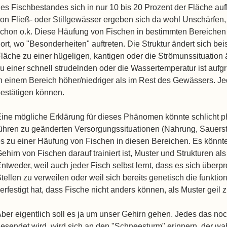
es Fischbestandes sich in nur 10 bis 20 Prozent der Fläche au
on Fließ- oder Stillgewässer ergeben sich da wohl Unschärfen
chon o.k. Diese Häufung von Fischen in bestimmten Bereichen 
ort, wo "Besonderheiten" auftreten. Die Struktur ändert sich be
läche zu einer hügeligen, kantigen oder die Strömunssituation
u einer schnell strudelnden oder die Wassertemperatur ist auf
n einem Bereich höher/niedriger als im Rest des Gewässers. Jede
estätigen können.
ine mögliche Erklärung für dieses Phänomen könnte schlicht ph
ühren zu geänderten Versorgungssituationen (Nahrung, Sauerst
s zu einer Häufung von Fischen in diesen Bereichen. Es könnte
ehirn von Fischen darauf trainiert ist, Muster und Strukturen al
ntweder, weil auch jeder Fisch selbst lernt, dass es sich überp
tellen zu verweilen oder weil sich bereits genetisch die funkti
erfestigt hat, dass Fische nicht anders können, als Muster geil z
ber eigentlich soll es ja um unser Gehirn gehen. Jedes das no
esendet wird, wird sich an den "Schneesturm" erinnern, der w