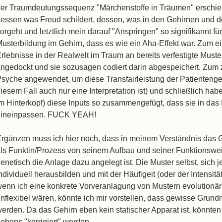
er Traumdeutungssequenz "Märchenstoffe in Träumen" erschien m
essen was Freud schildert, dessen, was in den Gehirnen und 
orgeht und letztlich mein darauf "Anspringen" so signifikannt f
usterbildung im Gehirn, dass es wie ein Aha-Effekt war. Zum e
rlebnisse in der Realwelt im Traum an bereits verfestigte Muste
ngedockt und sie sozusagen codiert darin abgespeichert. Zum 
syche angewendet, um diese Transfairleistung der Patientenge
iesem Fall auch nur eine Interpretation ist) und schließlich hab
m Hinterkopf) diese Inputs so zusammengefügt, dass sie in das
hineinpassen. FUCK YEAH!
rgänzen muss ich hier noch, dass in meinem Verständnis das 
ls Funktin/Prozess von seinem Aufbau und seiner Funktionswei
enetisch die Anlage dazu angelegt ist. Die Muster selbst, sich
ndividuell herausbilden und mit der Häufigeit (oder der Intensitä
enn ich eine konkrete Vorveranlagung von Mustern evolutionär f
nflexibel wären, könnte ich mir vorstellen, dass gewisse Grundr
erden. Da das Gehirn eben kein statischer Apparat ist, könnten 
ebens "korrigiert" werden.