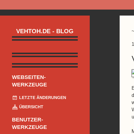
VEHTOH.DE - BLOG
1
WEBSEITEN-
WERKZEUGE
E
d
LETZTE ÄNDERUNGEN
w
ÜBERSICHT
W
u
BENUTZER-
WERKZEUGE
M