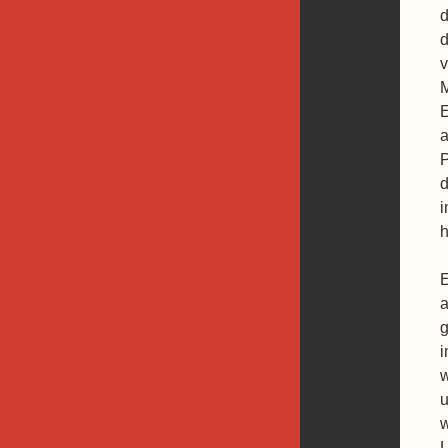
d
d
v
M
E
a
P
d
i
E
a
g
i
w
u
w
L