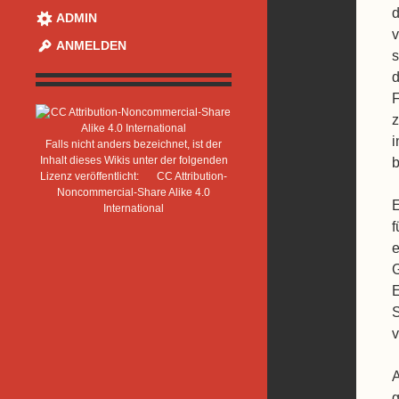
d
ADMIN
v
ANMELDEN
s
d
F
z
i
Falls nicht anders bezeichnet, ist der
Inhalt dieses Wikis unter der folgenden
b
Lizenz veröffentlicht:
CC Attribution-
Noncommercial-Share Alike 4.0
E
International
f
e
G
E
S
v
A
g