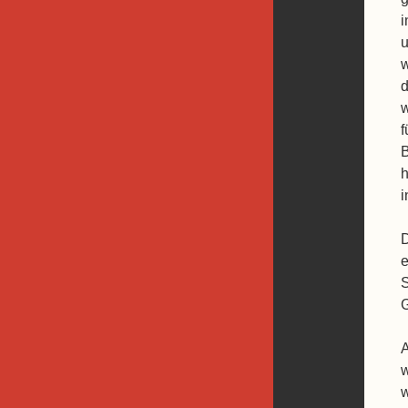
i
u
w
d
w
f
B
h
i
D
e
S
G
A
w
w