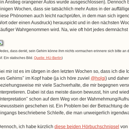
in Anstieg orangener Autos wurde ausgeschlossen). Dennoch b
inigen Wochen, dass sie tatsächlich mehr Autos in der auffäll
iese Phönomen auch leicht nachprüfen, in dem man sich irgend
ort oder einen Ausdruck) herauspickt und in den nächsten Woc
äufiger Wahrgenommen wird. Na, wie oft hört jedes demnächst 
Jedes, dass denkt, sein Gehirn könne ihm nichts vormachen erinnere sich bitte an 
if. Ein statisches Bild.
Quelle: HU-Berlin
)
ei mir ist es im übrgen in den letzten Wochen so, dass ich die 
es Gehirns" im Kopf habe (ja ich höre zuviel
@holgi
) und daher
eziehungsweise mir viele Sachverhalte, die mir begegnen vers
nterpretieren. Dabei ist das meiste davon bewusst, hin und wie
Interpretation" schon auf dem Weg von der Wahrnehmung/Aufna
ewusstsein geschehen ist. Ein Problem bei der Betrachtung de
ingangs beschriebene Schleife, die man unweigerlich irgendwa
ennoch, ich habe kürzlich
diese beiden Hörbuchschnipsel
von 