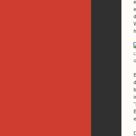
e
e
d
W
h
(
G
B
d
b
i
"
B
e
D