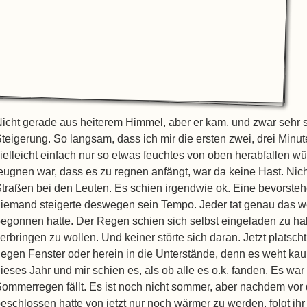
icht gerade aus heiterem Himmel, aber er kam. und zwar sehr s
teigerung. So langsam, dass ich mir die ersten zwei, drei Minute
ielleicht einfach nur so etwas feuchtes von oben herabfallen wü
eugnen war, dass es zu regnen anfängt, war da keine Hast. Nic
traßen bei den Leuten. Es schien irgendwie ok. Eine bevorst
iemand steigerte deswegen sein Tempo. Jeder tat genau das wei
egonnen hatte. Der Regen schien sich selbst eingeladen zu ha
erbringen zu wollen. Und keiner störte sich daran. Jetzt platscht
egen Fenster oder herein in die Unterstände, denn es weht kaum
ieses Jahr und mir schien es, als ob alle es o.k. fanden. Es war
ommerregen fällt. Es ist noch nicht sommer, aber nachdem vor d
eschlossen hatte von jetzt nur noch wärmer zu werden, folgt ihr