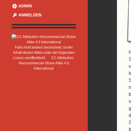
ADMIN
ANMELDEN
Falls nicht anders bezeichnet, ist der
N
Inhalt dieses Wikis unter der folgenden
Lizenz veröffentlicht:
CC Attribution-
S
Noncommercial-Share Alike 4.0
v
International
l
S
n
b
v
g
d
S
b