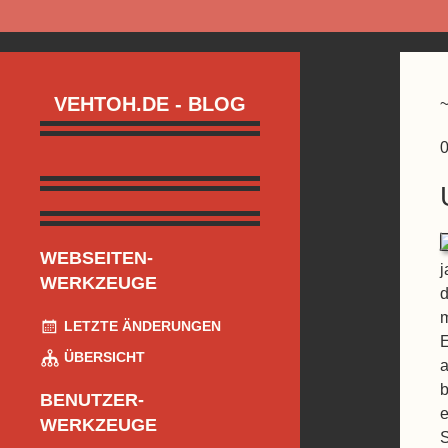
VEHTOH.DE - BLOG
0
WEBSEITEN-
j
WERKZEUGE
d
m
LETZTE ÄNDERUNGEN
E
ÜBERSICHT
a
b
BENUTZER-
e
WERKZEUGE
S