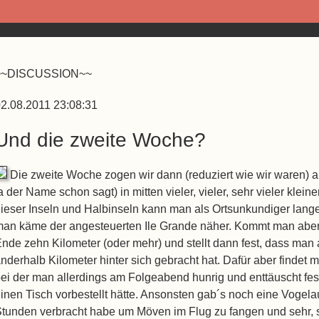
~~DISCUSSION~~
2.08.2011 23:08:31
Und die zweite Woche?
Die zweite Woche zogen wir dann (reduziert wie wir waren) a
a der Name schon sagt) in mitten vieler, vieler, sehr vieler klei
ieser Inseln und Halbinseln kann man als Ortsunkundiger lang
an käme der angesteuerten Ile Grande näher. Kommt man aber n
nde zehn Kilometer (oder mehr) und stellt dann fest, dass ma
nderhalb Kilometer hinter sich gebracht hat. Dafür aber findet 
ei der man allerdings am Folgeabend hunrig und enttäuscht fe
inen Tisch vorbestellt hätte. Ansonsten gab´s noch eine Vogelau
tunden verbracht habe um Möven im Flug zu fangen und sehr, 