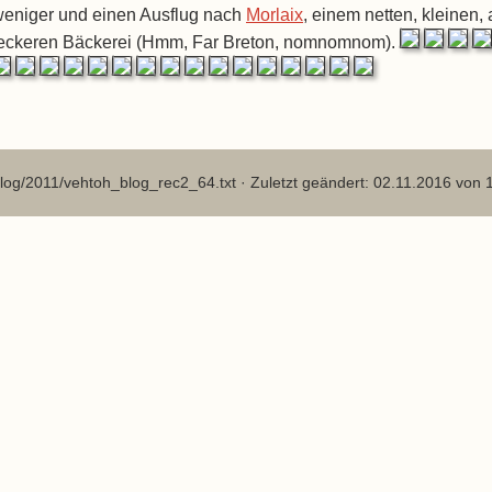
eniger und einen Ausflug nach
Morlaix
, einem netten, kleinen, 
eckeren Bäckerei (Hmm, Far Breton, nomnomnom).
log/2011/vehtoh_blog_rec2_64.txt
· Zuletzt geändert: 02.11.2016 von