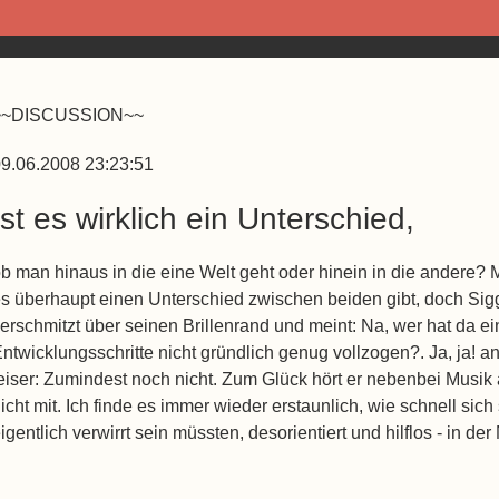
~~DISCUSSION~~
9.06.2008 23:23:51
Ist es wirklich ein Unterschied,
b man hinaus in die eine Welt geht oder hinein in die andere? M
s überhaupt einen Unterschied zwischen beiden gibt, doch Siggi
erschmitzt über seinen Brillenrand und meint: Na, wer hat da 
ntwicklungsschritte nicht gründlich genug vollzogen?. Ja, ja! ant
eiser: Zumindest noch nicht. Zum Glück hört er nebenbei Mus
icht mit. Ich finde es immer wieder erstaunlich, wie schnell sich
igentlich verwirrt sein müssten, desorientiert und hilflos - in de