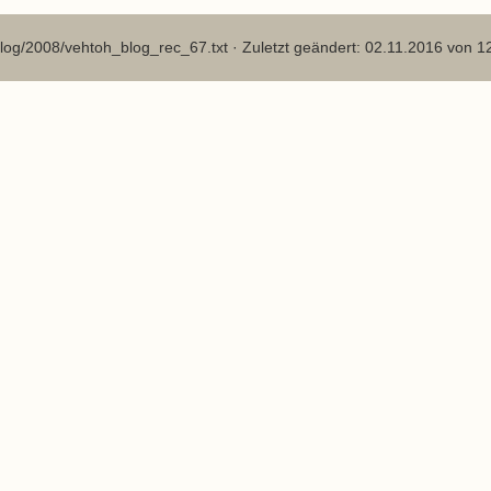
log/2008/vehtoh_blog_rec_67.txt
· Zuletzt geändert: 02.11.2016 von
1