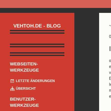
VEHTOH.DE - BLOG
0
o
WEBSEITEN-
e
WERKZEUGE
v
E
LETZTE ÄNDERUNGEN
l
ÜBERSICHT
n
e
BENUTZER-
WERKZEUGE