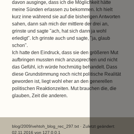
davon ausginge, dass ich die Möglichkeit hätte
meine Sünden erlassen zu bekommen. Ich hielt
kurz inne während sie auf die bisherigen Antworten
sahen, dann sah mich der mittlere der drei an,
grinste und sagte "ach, hat sich dann ja wohl
erledigt". Ich grinste auch und sagte, "ja, glaub
schon".
Ich hatte den Eindruck, dass sie den größeren Mut
aufbringen mussten mich anzusprechen und nicht
das Gefühl, ich würde hochmütig behandelt. Dass
diese Grundstimmung noch nicht politische Realität
geworden ist, liegt wohl eher an den generellen
politischen Reaktionzeiten. Mut brauchen die, die
glauben, Zeit die anderen.
blog/2009/vehtoh_blog_rec_297.txt
· Zuletzt geändert:
02.11.2016 von
127.0.0.1