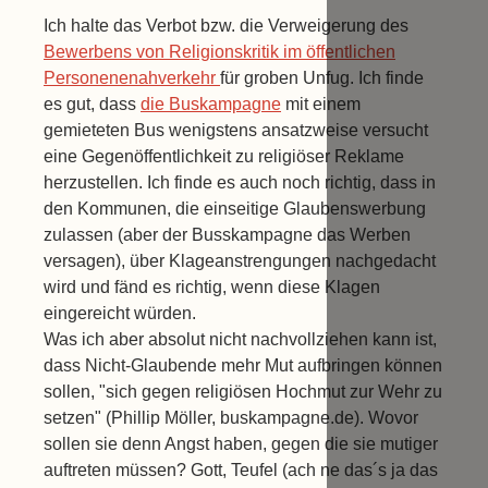
Ich halte das Verbot bzw. die Verweigerung des
Bewerbens von Religionskritik im öffentlichen
Personenenahverkehr
für groben Unfug. Ich finde
es gut, dass
die Buskampagne
mit einem
gemieteten Bus wenigstens ansatzweise versucht
eine Gegenöffentlichkeit zu religiöser Reklame
herzustellen. Ich finde es auch noch richtig, dass in
den Kommunen, die einseitige Glaubenswerbung
zulassen (aber der Busskampagne das Werben
versagen), über Klageanstrengungen nachgedacht
wird und fänd es richtig, wenn diese Klagen
eingereicht würden.
Was ich aber absolut nicht nachvollziehen kann ist,
dass Nicht-Glaubende mehr Mut aufbringen können
sollen, "sich gegen religiösen Hochmut zur Wehr zu
setzen" (Phillip Möller, buskampagne.de). Wovor
sollen sie denn Angst haben, gegen die sie mutiger
auftreten müssen? Gott, Teufel (ach ne das´s ja das