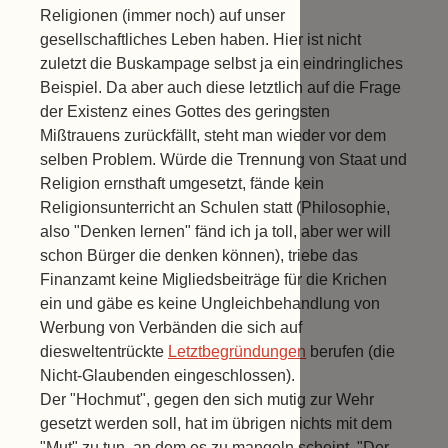
Religionen (immer noch) auf unser
gesellschaftliches Leben haben. Hier ist nicht
zuletzt die Buskampage selbst ja ein eindringliches
Beispiel. Da aber auch diese letztlich auf die Frage
der Existenz eines Gottes des geringsten
Mißtrauens zurückfällt, steht man wieder vor dem
selben Problem. Würde die Trennung von Staat und
Religion ernsthaft umgesetzt, fände kein
Religionsunterricht an Schulen statt (Philosophie,
also "Denken lernen" fänd ich ja toll, aber wer will
schon Bürger die denken können), triebe das
Finanzamt keine Migliedsbeiträge für die Krichen
ein und gäbe es keine Ungleichbehandlung von
Werbung von Verbänden die sich auf
diesweltentrückte
Letztbegründungen
berufen (die
Nicht-Glaubenden eingeschlossen).
Der "Hochmut", gegen den sich mutig zur Wehr
gesetzt werden soll, hat im übrigen nichts mit dem
"Mut" zu tun, an dem es zu mangeln scheint. "Der