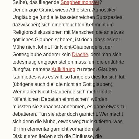
Selbe), das fliegende
Spaghettimonster
?
Der einzige Grund, wieso Atheisten, Agnostiker,
Ungläubige (und alle fassetenreichen Subspezies
dazwischen) sich einen feuchten Kehrricht um
Religionsdiskussionen mit Menschen die an etwas
göttliches Glauben scheren, ist doch, dass es der
Mühe nicht lohnt. Für Nicht-Glaubende ist der
Gottesglaube anderer kein
Drache
, dem man sich
todesmutig entgegenstellen muss, um die entführte
Jungfrau namens
Aufklärung
zu retten. Glauben
kann jedes was es will, so lange es dies für sich tut,
(übrigens auch die, die nicht an Gott glauben).
Wenn aber Nicht-Glaubende sich mehr in die
"öffentlichen Debatten einmischen" würden,
müssten sie zunächst annehmen, es gäbe etwas zu
debatieren. Tun sie aber doch garnicht. Wer macht
sich denn die Mühe, etwas wegzudiskutieren, was
für ihn elementar garnicht vorhanden ist.
Diskutieren ließen sich die Einflüsse, die