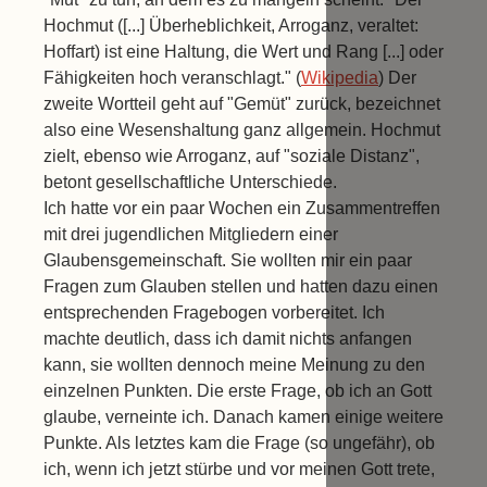
Hochmut ([...] Überheblichkeit, Arroganz, veraltet:
Hoffart) ist eine Haltung, die Wert und Rang [...] oder
Fähigkeiten hoch veranschlagt." (
Wikipedia
) Der
zweite Wortteil geht auf "Gemüt" zurück, bezeichnet
also eine Wesenshaltung ganz allgemein. Hochmut
zielt, ebenso wie Arroganz, auf "soziale Distanz",
betont gesellschaftliche Unterschiede.
Ich hatte vor ein paar Wochen ein Zusammentreffen
mit drei jugendlichen Mitgliedern einer
Glaubensgemeinschaft. Sie wollten mir ein paar
Fragen zum Glauben stellen und hatten dazu einen
entsprechenden Fragebogen vorbereitet. Ich
machte deutlich, dass ich damit nichts anfangen
kann, sie wollten dennoch meine Meinung zu den
einzelnen Punkten. Die erste Frage, ob ich an Gott
glaube, verneinte ich. Danach kamen einige weitere
Punkte. Als letztes kam die Frage (so ungefähr), ob
ich, wenn ich jetzt stürbe und vor meinen Gott trete,