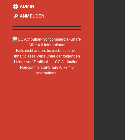
ADMIN
ANMELDEN
Falls nicht anders bezeichnet, ist der
Inhalt dieses Wikis unter der folgenden
Lizenz veröffentlicht:
CC Attribution-
Noncommercial-Share Alike 4.0
International