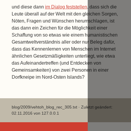
und diese dann
im Dialog feststellen
, dass sich die
Leute überall auf der Welt mit den gleichen Sorgen,
Nöten, Fragen und Wünschen herumschlagen, ist
das dann ein Zeichen für die Möglichkeit einer
Schaffung von so etwas wie einem humanistischen
Gesamtweltverständnis aller oder nur Beleg dafür,
dass das Kennenlernen von Menschen im Internet
ähnlichen Gesetzmäßigkeiten unterliegt, wie etwa
das Aufeinandertreffen (und Entdecken von
Gemeinsamkeiten) von zwei Personen in einer
Dorfkneipe im Nord-Osten Islands?
blog/2009/vehtoh_blog_rec_305.txt
· Zuletzt geändert:
02.11.2016 von
127.0.0.1