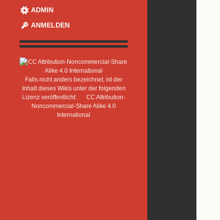
ADMIN
ANMELDEN
Falls nicht anders bezeichnet, ist der
Inhalt dieses Wikis unter der folgenden
Lizenz veröffentlicht:
CC Attribution-
Noncommercial-Share Alike 4.0
International