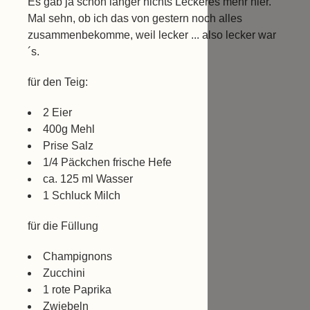
Es gab ja schon länger nichts Leckeres mehr hier.
Mal sehn, ob ich das von gestern noch alles
zusammenbekomme, weil lecker ... also lecker war
´s.
für den Teig:
2 Eier
400g Mehl
Prise Salz
1/4 Päckchen frische Hefe
ca. 125 ml Wasser
1 Schluck Milch
für die Füllung
Champignons
Zucchini
1 rote Paprika
Zwiebeln