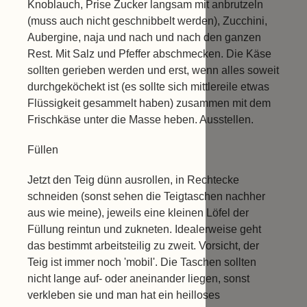
Knoblauch, Prise Zucker langsam mit anbrutzeln
(muss auch nicht geschnibbelt werden), Zucchini,
Aubergine, naja und nach und nach den ganzen
Rest. Mit Salz und Pfeffer abschmecken. Die Käse
sollten gerieben werden und erst, wenn alles soweit
durchgeköchekt ist (es sollte sich mittlereile etwas
Flüssigkeit gesammelt haben) zusammen mit dem
Frischkäse unter die Masse heben. Ausstellen.
Füllen
Jetzt den Teig dünn ausrollen, in Rechtecke
schneiden (sonst sehen die Teigtaschen nachher
aus wie meine), jeweils eine kleinen Löfel der
Füllung reintun und zukneten. Idealerweise geht
das bestimmt arbeitsteilig zu zweit. Vorsicht, der
Teig ist immer noch 'mobil'. Die Taschen sollten
nicht lange auf- oder aneinander liegen, sonst
verkleben sie und man hat ein heilloses