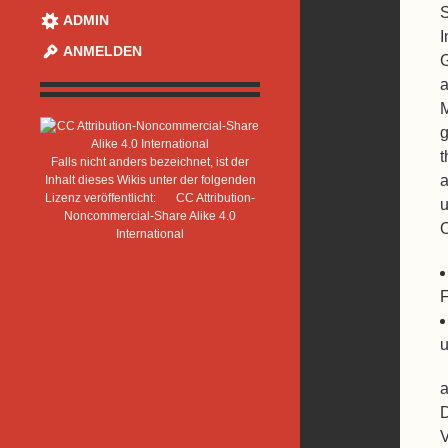
S
ADMIN
I
ANMELDEN
G
a
M
g
t
Falls nicht anders bezeichnet, ist der
a
Inhalt dieses Wikis unter der folgenden
Lizenz veröffentlicht:
CC Attribution-
u
Noncommercial-Share Alike 4.0
O
International
F
u
a
D
V