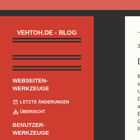
VEHTOH.DE - BLOG
3
f
WEBSEITEN-
s
WERKZEUGE
U
D
LETZTE ÄNDERUNGEN
a
ÜBERSICHT
E
G
BENUTZER-
R
WERKZEUGE