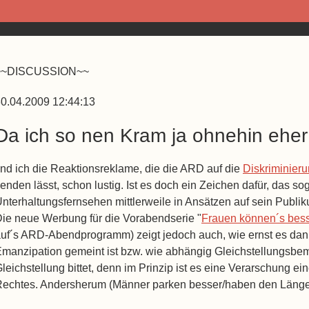
~~DISCUSSION~~
0.04.2009 12:44:13
Da ich so nen Kram ja ohnehin eher 
ind ich die Reaktionsreklame, die die ARD auf die
Diskriminier
enden lässt, schon lustig. Ist es doch ein Zeichen dafür, das sog
nterhaltungsfernsehen mittlerweile in Ansätzen auf sein Publik
ie neue Werbung für die Vorabendserie "
Frauen können´s bes
uf´s ARD-Abendprogramm) zeigt jedoch auch, wie ernst es dann 
manzipation gemeint ist bzw. wie abhängig Gleichstellungsb
leichstellung bittet, denn im Prinzip ist es eine Verarschung e
echtes. Andersherum (Männer parken besser/haben den Längere