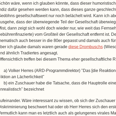
chön wäre, wenn ich glauben könnte, dass dieser humoristisc
ndiz dafür gesehen werden kann, dass dieses ganze geschlech
edöhns gesellschaftsweit nur noch belächelt wird. Kann ich ab
usgehe, dass der überwiegende Teil der Gesellschaft überwieg
ist, dann zeigt sich wohl doch wieder nur, wie weit das Fernse
ebührenfinazierte) vom Großteil der Gesellschaft entfernt ist. De
hematisch auch besser in die 80er gepasst und damals auch für
ber ich glaube damals waren gerade
diese Drombuschs
(Wieso
nd ähnlich Tradiertes angesagt.
ffensichtlich treffen bei diesem Thema eher gesellschaftliche
a) Volker Herres (ARD-Programmdirektor) "Das [die Reaktionen
iktion an Lächerlichkeit"
b) ein Zuschauer habe die Tatsache, dass die Hauptrolle eine 
nrealistisch" bezeichnet
ufeinander. Wäre interessant zu wissen, ob sich der Zuschauer
iskriminierung beschwert hat oder ob Herr Herres sich den ers
ermutlich kann man es letztlich auch als gelungenes virales M