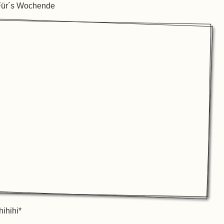
Für´s Wochende
hihihi*