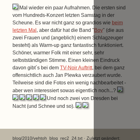
Mal wieder ein paar Aufnahmen. Die ersten sind
vom Hundreds-Konzert letzten Samstag in der
Scheune. Es war nicht ganz so grandios wie
beim
letzten Mal
, aber dafür hat die Band "
Boy
" (die aus
zwei Frauen und (angeblich) einem Schlagzeuger
besteht) als Warm-up ganz fantastisch funktioniert.
Schöner, warmer Folk mit einer sehr, sehr
selbstständigen Stimme. Einen kleinen Eindruck
davon gibt´s bei dem
TV-Noir Auftritt
, bei dem ganz
offensichtlich auch Jan Plewka verzaubert wurde.
Teilweise sind die Fotos ein wenig nachbearbeitet -
aber wen interessiert sowas eigentlich noch...?
Und noch zwei von Dresden bei
Nacht (und Schnee und so).
blog/2010/vehtoh_blog_rec2_24.txt
· Zuletzt geändert: