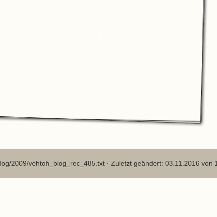
log/2009/vehtoh_blog_rec_485.txt
· Zuletzt geändert: 03.11.2016 von