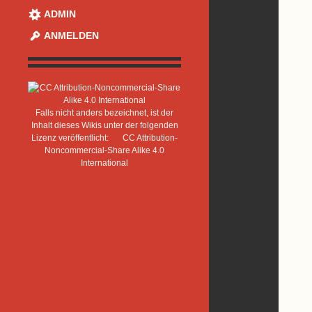
ADMIN
ANMELDEN
Falls nicht anders bezeichnet, ist der
Inhalt dieses Wikis unter der folgenden
Lizenz veröffentlicht:
CC Attribution-
Noncommercial-Share Alike 4.0
International