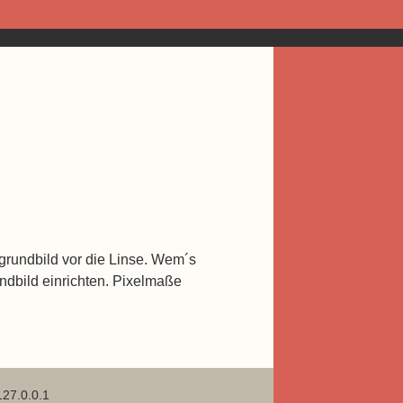
grundbild vor die Linse. Wem´s
undbild einrichten. Pixelmaße
127.0.0.1