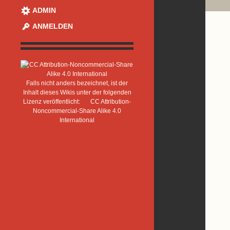
ADMIN
ANMELDEN
Falls nicht anders bezeichnet, ist der
Inhalt dieses Wikis unter der folgenden
Lizenz veröffentlicht:
CC Attribution-
Noncommercial-Share Alike 4.0
International