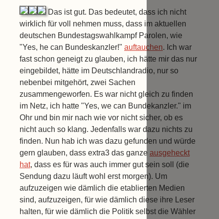
Das ist gut. Das bedeutet, dass ich nicht
wirklich für voll nehmen muss, dass im aktuellen
deutschen Bundestagswahlkampf Parolen, wie
"Yes, he can Bundeskanzler!"
auftauchen
. Ich war
fast schon geneigt zu glauben, ich hätte mir das nur
eingebildet, hätte im Deutschlandradio, nur so
nebenbei mitgehört, zwei Sachen
zusammengeworfen. Es war nicht gleich zu finden
im Netz, ich hatte "Yes, we can Bundekanzler." im
Ohr und bin mir nach wie vor nicht sicher, ob es
nicht auch so klang. Jedenfalls war dazu nichts zu
finden. Nun hab ich was dazu gefunden und würde
gern glauben, dass extra3 das ganze
ausgeheckt
hat
, dass es für was auch immer gut sein soll (die
Sendung dazu läuft wohl erst morgen). Um
aufzuzeigen wie dämlich die etablierten Medien
sind, aufzuzeigen, für wie dämlich diese ihre Leser
halten, für wie dämlich die Politik selbst die Wähler