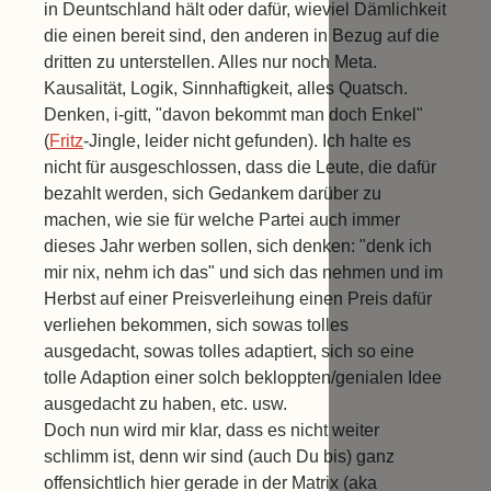
in Deuntschland hält oder dafür, wieviel Dämlichkeit
die einen bereit sind, den anderen in Bezug auf die
dritten zu unterstellen. Alles nur noch Meta.
Kausalität, Logik, Sinnhaftigkeit, alles Quatsch.
Denken, i-gitt, "davon bekommt man doch Enkel"
(
Fritz
-Jingle, leider nicht gefunden). Ich halte es
nicht für ausgeschlossen, dass die Leute, die dafür
bezahlt werden, sich Gedankem darüber zu
machen, wie sie für welche Partei auch immer
dieses Jahr werben sollen, sich denken: "denk ich
mir nix, nehm ich das" und sich das nehmen und im
Herbst auf einer Preisverleihung einen Preis dafür
verliehen bekommen, sich sowas tolles
ausgedacht, sowas tolles adaptiert, sich so eine
tolle Adaption einer solch bekloppten/genialen Idee
ausgedacht zu haben, etc. usw.
Doch nun wird mir klar, dass es nicht weiter
schlimm ist, denn wir sind (auch Du bis) ganz
offensichtlich hier gerade in der Matrix (aka