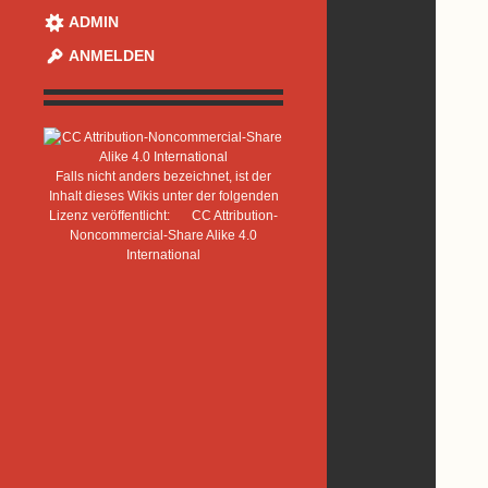
ADMIN
ANMELDEN
Falls nicht anders bezeichnet, ist der
Inhalt dieses Wikis unter der folgenden
Lizenz veröffentlicht:
CC Attribution-
Noncommercial-Share Alike 4.0
International