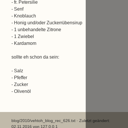
- fr. Petersilie
- Senf
- Knoblauch
- Honig und/oder Zuckerrübensirup
- 1 unbehandelte Zitrone
- 1 Zwiebel
- Kardamom
sollte eh schon da sein:
- Salz
- Pfeffer
- Zucker
- Olivenöl
blog/2010/vehtoh_blog_rec_626.txt
· Zuletzt geändert:
02.11.2016 von
127.0.0.1