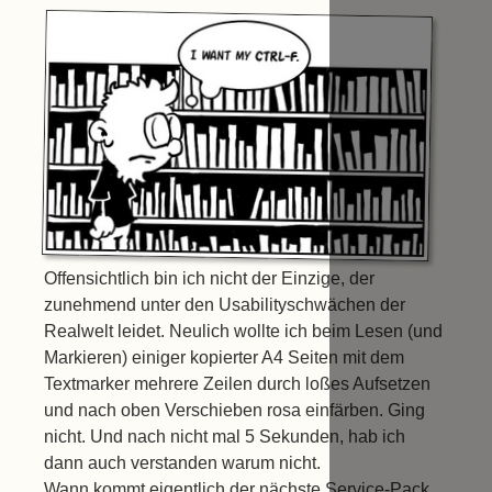
Offensichtlich bin ich nicht der Einzige, der
zunehmend unter den Usabilityschwächen der
Realwelt leidet. Neulich wollte ich beim Lesen (und
Markieren) einiger kopierter A4 Seiten mit dem
Textmarker mehrere Zeilen durch loßes Aufsetzen
und nach oben Verschieben rosa einfärben. Ging
nicht. Und nach nicht mal 5 Sekunden, hab ich
dann auch verstanden warum nicht.
Wann kommt eigentlich der nächste Service-Pack