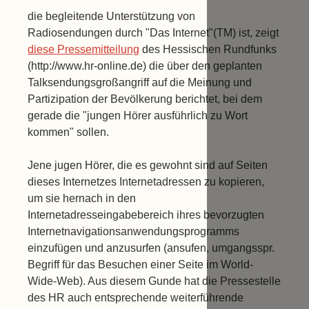
die begleitende Unterstützung von
Radiosendungen durch "Das Internet"(TM) ist, zeigt
diese Pressemitteilung
des Hessischen Rundfunks
(http://www.hr-online.de) die über den geplanten
Talksendungsgroßangriff auf die Meinung und
Partizipation der Bevölkerung berichtet, bei dem
gerade die "jungen Hörer ausführlich zu Wort
kommen" sollen.
Jene jugen Hörer, die es gewohnt sind auf Seiten
dieses Internetzes Internetadressen zu kopieren,
um sie hernach in den
Internetadresseingabebereich ihres bevorzugten
Internetnavigationsanwendungsprogramms
einzufügen und anzusurfen (ansufen, umgangsspr.
Begriff für das Besuchen einer Seite im World-
Wide-Web). Aus diesem Gunde hat die Pressestelle
des HR auch entsprechende weiterführende