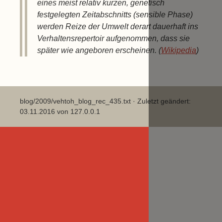
eines meist relativ kurzen, genetisch
festgelegten Zeitabschnitts (sensible Phase)
werden Reize der Umwelt derart dauerhaft ins
Verhaltensrepertoir aufgenommen, dass sie
später wie angeboren erscheinen. (
Wikipedia
)
blog/2009/vehtoh_blog_rec_435.txt
· Zuletzt geändert:
03.11.2016 von
127.0.0.1