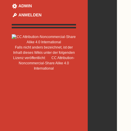
ADMIN
ANMELDEN
Falls nicht anders bezeichnet, ist der
Inhalt dieses Wikis unter der folgenden
Lizenz veröffentlicht:
CC Attribution-
Noncommercial-Share Alike 4.0
International