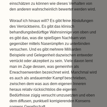
einschätzen zu können wie dieses Verhalten von
den anderen wahrscheinlich bewertet werden wird.
Worauf ich hinaus will? Es gibt feine Abstufungen
des Verrücktseins. Es gibt das klinisch
behandlungsbedürftige Wahnsinnige von oben und
es gibt das, was die spießigen Nachbarn von
gegenüber mittels Naserümpfen zu unterbinden
versuchen. Und es gibt mehrere Milliarden
Beispiele und Gelegenheit dazwischen entweder
verrückt oder akzeptiert zu sein. Viele davon lernt
man im Zuge dessen, was gemeinhin als
Erwachsenwerden bezeichnet wird. Manchmal wird
es auch als andauernder Kampf beschrieben,
zwischen dem was aus dem eigenen Inneren
heraus relativ rücksichtslos die eigenen
Bedürfnisse zügig versucht umzusetzten und eben
dem diffusen, punktuell korrigierenden Konsens
namens Gesellschaft.