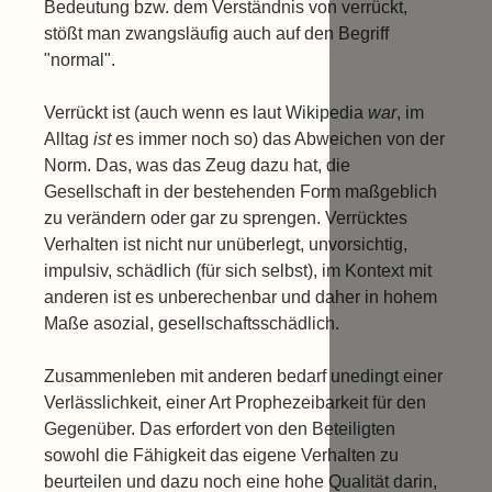
Bedeutung bzw. dem Verständnis von verrückt,
stößt man zwangsläufig auch auf den Begriff
"normal".
Verrückt ist (auch wenn es laut Wikipedia
war
, im
Alltag
ist
es immer noch so) das Abweichen von der
Norm. Das, was das Zeug dazu hat, die
Gesellschaft in der bestehenden Form maßgeblich
zu verändern oder gar zu sprengen. Verrücktes
Verhalten ist nicht nur unüberlegt, unvorsichtig,
impulsiv, schädlich (für sich selbst), im Kontext mit
anderen ist es unberechenbar und daher in hohem
Maße asozial, gesellschaftsschädlich.
Zusammenleben mit anderen bedarf unedingt einer
Verlässlichkeit, einer Art Prophezeibarkeit für den
Gegenüber. Das erfordert von den Beteiligten
sowohl die Fähigkeit das eigene Verhalten zu
beurteilen und dazu noch eine hohe Qualität darin,