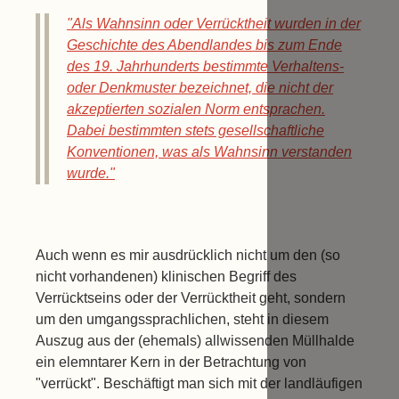
"Als Wahnsinn oder Verrücktheit wurden in der
Geschichte des Abendlandes bis zum Ende
des 19. Jahrhunderts bestimmte Verhaltens-
oder Denkmuster bezeichnet, die nicht der
akzeptierten sozialen Norm entsprachen.
Dabei bestimmten stets gesellschaftliche
Konventionen, was als Wahnsinn verstanden
wurde."
Auch wenn es mir ausdrücklich nicht um den (so
nicht vorhandenen) klinischen Begriff des
Verrücktseins oder der Verrücktheit geht, sondern
um den umgangssprachlichen, steht in diesem
Auszug aus der (ehemals) allwissenden Müllhalde
ein elemntarer Kern in der Betrachtung von
"verrückt". Beschäftigt man sich mit der landläufigen