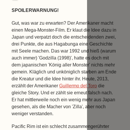
SPOILERWARNUNG!
Gut, was war zu erwarten? Der Amerikaner macht
einen Mega-Monster-Film. Er klaut die Idee dazu in
Japan und verpatzt doch die entscheidenden zwei,
drei Punkte, die aus Hagabunga eine Geschichte
mit Seele machen. Das war 1992 und hieß (warum
auch immer) 'Godzilla (1998)', hatte es doch mit
dem japanischen 'König aller Monster' nichts mehr
gemein. Kläglich und unköniglich starben am Ende
die Kreatur und die Idee hinter ihr. Heute, 2013,
erzählt der Amerikaner
Guillermo del Toro
die
gleiche Story. Und er zählt sie erneut falsch nach.
Er hat mittlerweile noch ein wenig mehr aus Japan
gesehen, als die Macher von 'Zilla', aber noch
weniger verstanden.
Pacific Rim ist ein schlecht zusammengerührter