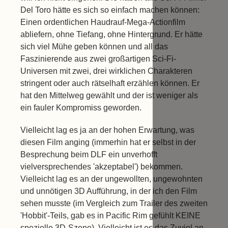
Del Toro hätte es sich so einfach machen können:
Einen ordentlichen Haudrauf-Mega-Actionfilm
abliefern, ohne Tiefang, ohne Hintergrund. Er hätte
sich viel Mühe geben können und all das
Faszinierende aus zwei großartigen Sci-Fi-
Universen mit zwei, drei wirklichen Charakteren
stringent oder auch rätselhaft erzählen können. Er
hat den Mittelweg gewählt und der ist weniger als
ein fauler Kompromiss geworden.
Vielleicht lag es ja an der hohen Erwartung, was
diesen Film anging (immerhin hat er selbst in der
Besprechung beim DLF ein unverhofft
vielversprechendes 'akzeptabel') bekommen.
Vielleicht lag es an der ungewollten, ungewohnten
und unnötigen 3D Aufführung, in der ich den Film
sehen musste (im Vergleich zum Trailer des zweiten
'Hobbit'-Teils, gab es in Pacific Rim gefühlt KEINE
spezielle 3D-Szene). Vielleicht ist es das Zuviel an