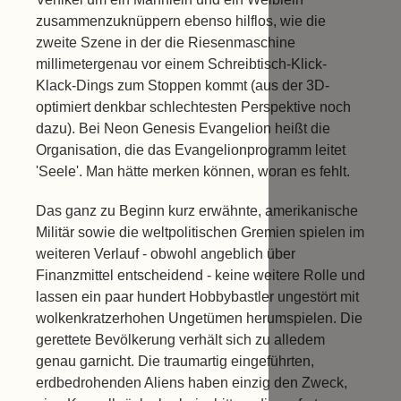
zusammenzuknüppern ebenso hilflos, wie die
zweite Szene in der die Riesenmaschine
millimetergenau vor einem Schreibtisch-Klick-
Klack-Dings zum Stoppen kommt (aus der 3D-
optimiert denkbar schlechtesten Perspektive noch
dazu). Bei Neon Genesis Evangelion heißt die
Organisation, die das Evangelionprogramm leitet
'Seele'. Man hätte merken können, woran es fehlt.
Das ganz zu Beginn kurz erwähnte, amerikanische
Militär sowie die weltpolitischen Gremien spielen im
weiteren Verlauf - obwohl angeblich über
Finanzmittel entscheidend - keine weitere Rolle und
lassen ein paar hundert Hobbybastler ungestört mit
wolkenkratzerhohen Ungetümen herumspielen. Die
gerettete Bevölkerung verhält sich zu alledem
genau garnicht. Die traumartig eingeführten,
erdbedrohenden Aliens haben einzig den Zweck,