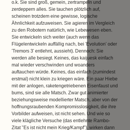
o.k. Sie sind groß, gemein, zertrampeln und
zerdeppern alles. Sie tauchen plötzlich auf,
scheinen trotzdem eine gewisse, logische
Ähnlichkeit aufzuweisen. Sie agieren im Vergleich
zu den Robotern natürlich, wie Lebewesen eben.
Sie entwickeln sich weiter (auch wenn das
Flügelentwickeln auffällig nach, bei 'Evolution' oder
'Tremors 3' entlehnt, aussieht). Dennoch: Sie
werden alle besiegt. Keines, das kaijuesk einfach
mal wieder verschwinden und woanders
auftauchen würde. Keines, das einfach (zumindest
erstmal) nicht klein zu kriegen wäre. Ein paar Hiebe
mit der anlogen, raketengetriebenen Eisenfaust und
bums, sind sie alle Matsch. Zwar gut animierter
beziehungsweise modellierter Matsch, aber von der
hoffnungsraubenden Kompromisslosigkeit, die ihre
Vorbilder aufweisen, ist nicht sehen. Und wie so
viele klägliche Versuche (das entlehnte Rambo-
Zitat "Es ist nicht mein Krieg/Kampf"), wirken dann