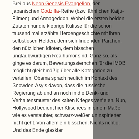
Brei aus
Neon Genesis Evangelion
, der
japanischen
Godzilla
-Reihe (bzw. ähnlichen Kaiju-
Filmen) und Armageddon. Wobei die ersten beiden
Zutaten nur die klebrige Kulisse für die schon
tausend mal erzählte Heroengeschichte mit ihren
selbstlosen Helden, dem sich findenden Pärchen,
den nützlichen Idioten, dem bisschen
unglaubwürdigen Realhumor sind. Ganz so, als
ginge es darum, Bewertungssternchen für die IMDB
möglicht gleichmäßig über alle Kategorien zu
verteilen. Obama sprach neulich im Kontext des
Snowden-Asyls davon, dass die russische
Regierung ab und an noch in die Denk- und
Verhaltensmuster des kalten Krieges verfielen. Nun,
Hollywood bedient hier Klischees in einem Maße,
wie es verstaubter, schwarz-weißer, uninspirierter
nicht geht. Von allem ein bisschen. Nichts richtig.
Und das Ende glasklar.