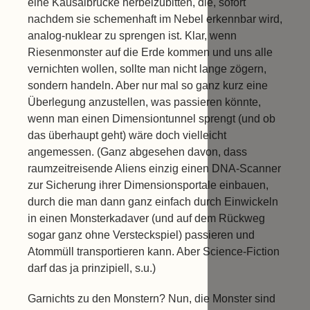
eine Kausalbrücke herbeizubitten, die, sofort
nachdem sie schemenhaft im Nebel erkennbar wird,
analog-nuklear zu sprengen ist. Klar, wenn
Riesenmonster auf die Erde kommen und uns alle
vernichten wollen, sollte man nicht lange zögern,
sondern handeln. Aber nur mal so ganz kurz eine
Überlegung anzustellen, was passieren könnte,
wenn man einen Dimensiontunnel sprengt (und ob
das überhaupt geht) wäre doch vielleicht
angemessen. (Ganz abgesehen davon, dass
raumzeitreisende Aliens einzig einen DNA-Scanner
zur Sicherung ihrer Dimensionsportale einbauen,
durch die man dann ganz einfach durch Einwickeln
in einen Monsterkadaver (und auf dem Rückweg
sogar ganz ohne Versteckspiel) passieren und
Atommüll transportieren kann. Aber Science-Fiction
darf das ja prinzipiell, s.u.)
Garnichts zu den Monstern? Nun, die Monster sind