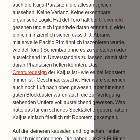
auch die Kaiju-Parasiten, die allesamt gleich
aussehen. Keine Varianz. Keine erkennbare,
organische Logik. Hat del Toro halt bei
Cloverfield
gesehen und sich irgendwie daran erinnert. (Leider
bin ich mir ziemlich sicher, dass J. J. Abrams
mittlerweile Pacific Rim ähnlich inszenieren würde,
wie del Toro.) Scheinbar ohne es zu verstehen oder
ausreichend im Unverständnis zu lassen, damit sich
daran Phantasien heften könnten. Das
Creaturedesign
der Kaijus ist - wie es bei Monstern
immer ist - Geschmackssache. Hier wäre sicherlich
auch noch Luft nach oben gewesen, aber für einen
guten Blockbuster wären auch die zur Verfügung
stehenden Untiere voll ausreichend gewesen. Was
hätte das für ein schönes Spektakel ergeben, hätten
Kaijus einfach friedlich mit Robotern gekempelt.
Auf die kleineren kausalen und logischen Fehler,
will ich nicht eingehen. Die haben alle Sci-Fi-Filme.