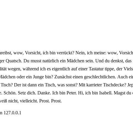
hreibst, wow, Vorsicht, ich bin verrückt? Nein, ich meine: wow, Vorsicht
ger Quatsch. Du musst natürlich ein Mädchen sein. Und du denkst, das i
tät wegen, während ich es eigentlich auf einer Tastatur tippe, der Vielse
n Mädchen oder ein Junge bin? Zunächst einen geschlechtlichen. Auch 
 Tisch? Der ist dann ein Tisch, was sonst? Mit karrieter Tischdecke? Jep
Schön. Setz dich. Danke. Ich bin Peter. Hi, ich bin Isabell. Magst du 
ß nicht, vielleicht. Prost. Prost.
on
127.0.0.1