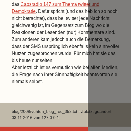
das
Caosradio 147 zum Thema twitter und
Demokratie
. Dafür spricht (und das heb ich so noch
nicht betrachtet), dass bei twitter jede Nachricht
gleichwertig ist, im Gegensatz zum Blog wo die
Reaktionen der Lesenden (nur) Kommentare sind.
Zum anderen kam jedoch auch die Bemerkung,
dass der SMS ursprünglich ebenfalls kein sinnvoller
Nutzen zugesprochen wurde. Für mich hat sie das
bis heute nur selten.
Aber letztlich ist es vermutlich wie bei allen Medien,
die Frage nach ihrer Sinnhaftigkeit beantworten sie
niemals selbst.
blog/2009/vehtoh_blog_rec_352.txt
· Zuletzt geändert:
03.11.2016 von
127.0.0.1