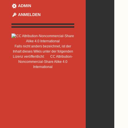
ADMIN
ANMELDEN
Falls nicht anders bezeichnet, ist der
Inhalt dieses Wikis unter der folgenden
Lizenz veröffentlicht:
CC Attribution-
Noncommercial-Share Alike 4.0
International