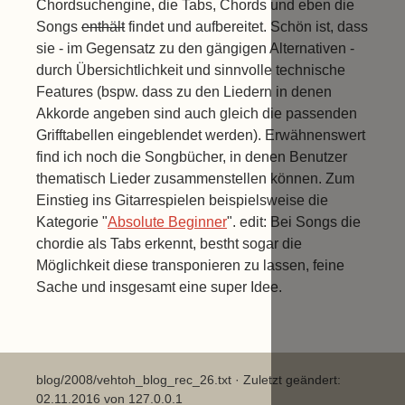
Chordsuchengine, die Tabs, Chords und eben die
Songs
enthält
findet und aufbereitet. Schön ist, dass
sie - im Gegensatz zu den gängigen Alternativen -
durch Übersichtlichkeit und sinnvolle technische
Features (bspw. dass zu den Liedern in denen
Akkorde angeben sind auch gleich die passenden
Grifftabellen eingeblendet werden). Erwähnenswert
find ich noch die Songbücher, in denen Benutzer
thematisch Lieder zusammenstellen können. Zum
Einstieg ins Gitarrespielen beispielsweise die
Kategorie "
Absolute Beginner
". edit: Bei Songs die
chordie als Tabs erkennt, bestht sogar die
Möglichkeit diese transponieren zu lassen, feine
Sache und insgesamt eine super Idee.
blog/2008/vehtoh_blog_rec_26.txt
· Zuletzt geändert:
02.11.2016 von
127.0.0.1