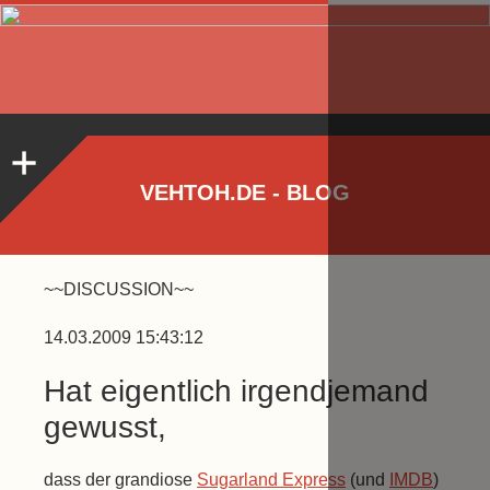
VEHTOH.DE - BLOG
~~DISCUSSION~~
14.03.2009 15:43:12
Hat eigentlich irgendjemand
gewusst,
dass der grandiose
Sugarland Express
(und
IMDB
)