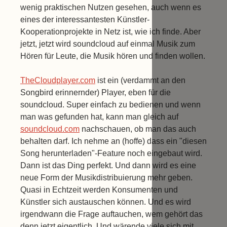
wenig praktischen Nutzen gesehen, auch wenn es
eines der interessantesten Künstler-
Kooperationprojekte in Netz ist, wie ich finde. Aber
jetzt, jetzt wird soundcloud auf einmal Musik zum
Hören für Leute, die Musik hören und finden wollen.
TheCloudplayer.com
ist ein (verdammt an den
Songbird erinnernder) Player, eben für die
soundcloud. Super einfach zu bedienen und wenn
man was gefunden hat, kann man gleich auf
soundcloud.com
nachschauen, ob man das auch
behalten darf. Ich nehme an (hoffe) dass ein "diesen
Song herunterladen"-Feature noch eingebaut wird.
Dann ist das Ding perfekt. Und dann wird es eine
neue Form der Musikdistribuierung mehr geben.
Quasi in Echtzeit werden Konsumenten und
Künstler sich austauschen können. Und es wird
irgendwann die Frage auftauchen, wem gehört das
denn jetzt eigentlich. Und wärende viele sich mit