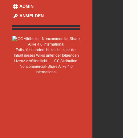
ADMIN
ANMELDEN
Falls nicht anders bezeichnet, ist der
Inhalt dieses Wikis unter der folgenden
Lizenz veröffentlicht:
CC Attribution-
Noncommercial-Share Alike 4.0
International