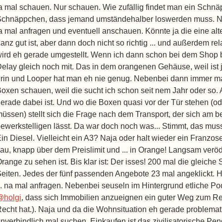
a mal schauen. Nur schauen. Wie zufällig findet man ein Schnäp
chnäppchen, dass jemand umständehalber loswerden muss. Na
a mal anfragen und eventuell anschauen. Könnte ja die eine alte
anz gut ist, aber dann doch nicht so richtig ... und außerdem re
ird eh gerade umgestellt. Wenn ich dann schon bei dem Shop 
elay gleich noch mit. Das in dem orangenen Gehäuse, weil ist 
rin und Looper hat man eh nie genug. Nebenbei dann immer m
oxen schauen, weil die sucht ich schon seit nem Jahr oder so. A
erade dabei ist. Und wo die Boxen quasi vor der Tür stehen (
üssen) stellt sich die Frage nach dem Transport, der sich am 
ewerkstelligen lässt. Da war doch noch was... Stimmt, das mus
in Diesel. Vielleicht ein A3? Naja oder halt wieder ein Franzo
au, knapp über dem Preislimit und ... in Orange! Langsam veröd
range zu sehen ist. Bis klar ist: Der isses! 200 mal die gleich
eiten. Jedes der fünf passenden Angebote 23 mal angeklickt. H
.. na mal anfragen. Nebenbei seuseln im Hintergrund etliche Po
@holgi
, dass sich Immobilien anzueignen ein guter Weg zum Re
echt hat.). Naja und da die Wohnsituation eh gerade problemat
nverbindlich mal suchen. Einkaufen ist das zivilisatorische Pen