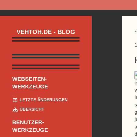
VEHTOH.DE - BLOG
1
WEBSEITEN-
e
WERKZEUGE
v
i
LETZTE ÄNDERUNGEN
s
ÜBERSICHT
g
j
BENUTZER-
a
WERKZEUGE
d