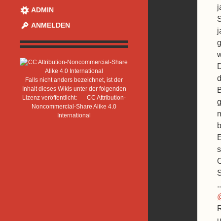
j
ADMIN
S
ANMELDEN
j
g
w
D
d
Falls nicht anders bezeichnet, ist der
Inhalt dieses Wikis unter der folgenden
B
Lizenz veröffentlicht:
CC Attribution-
g
Noncommercial-Share Alike 4.0
m
International
b
E
s
O
S
.
R
u