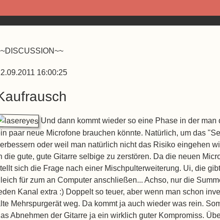
~~DISCUSSION~~
2.09.2011 16:00:25
Kaufrausch
Und dann kommt wieder so eine Phase in der man 
in paar neue Microfone brauchen könnte. Natürlich, um das "
erbessern oder weil man natürlich nicht das Risiko eingehen 
n die gute, gute Gitarre selbige zu zerstören. Da die neuen Mic
tellt sich die Frage nach einer Mischpulterweiterung. Ui, die gi
leich für zum an Computer anschließen... Achso, nur die Summe
eden Kanal extra :) Doppelt so teuer, aber wenn man schon inve
lte Mehrspurgerät weg. Da kommt ja auch wieder was rein. Somit is
as Abnehmen der Gitarre ja ein wirklich guter Kompromiss. Über