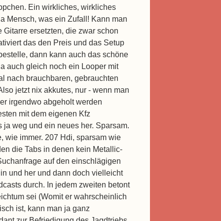
pchen. Ein wirkliches, wirkliches
 Mensch, was ein Zufall! Kann man
 Gitarre ersetzten, die zwar schon
lativiert das den Preis und das Setup
bestelle, dann kann auch das schöne
ja auch gleich noch ein Looper mit
al nach brauchbaren, gebrauchten
lso jetzt nix akkutes, nur - wenn man
oder irgendwo abgeholt werden
besten mit dem eigenen Kfz
s ja weg und ein neues her. Sparsam.
se, wie immer. 207 Hdi, sparsam wie
en die Tabs in denen kein Metallic-
e Suchanfrage auf den einschlägigen
in und her und dann doch vielleicht
dcasts durch. In jedem zweiten betont
ichtum sei (Womit er wahrscheinlich
isch ist, kann man ja ganz
dant zur Befriedigung des Jagdtriebs.