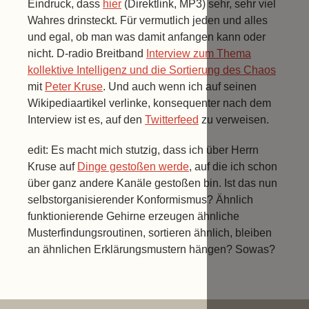
Eindruck, dass
hier
(Direktlink, MP3) sehr, sehr viel
Wahres drinsteckt. Für vermutlich jeden und alles
und egal, ob man was damit anfangen kann oder
nicht. D-radio Breitband
Interview zum Thema
kollektive Intelligenz und die Sortierung des Chaos
mit
Peter Kruse
. Und auch wenn ich auf seinen
Wikipediaartikel verlinke, konsequenter nach dem
Interview ist es, auf den
Twitterfeed
zu verweisen.
edit: Es macht mich stutzig, dass ich über Herrn
Kruse auf
Dinge gestoßen werde
, auf die ich schon
über ganz andere Kanäle gestoßen bin. Ist das nun
selbstorganisierender Konformismus? Ähnlich
funktionierende Gehirne erzeugen ähnliche
Musterfindungsroutinen, sortieren ähnlich, bleiben
an ähnlichen Erklärungsmustern hängen? Sowas?