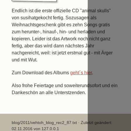
Endlich ist die erste offizielle CD "animal skulls"
von susihatgekocht fertig. Sozusagen als
Weihnachtsgeschenk gibt es zehn Songs gratis
zum herunter-, hinauf-, hin- und herladen und
kopieren. Leider ist das Artwork noch nicht ganz
fertig, aber das wird dann nächstes Jahr
nachgereicht, weil: ist jetzt erstmal gut - mit Ärger
und mit Wut.
Zum Download des Albums
geht´s hier
.
Also frohe Feiertage und soweiterundsofort und ein
Dankeschön an alle Unterstzenden.
blog/2011/vehtoh_blog_rec2_87.txt
· Zuletzt geändert:
02.11.2016 von
127.0.0.1