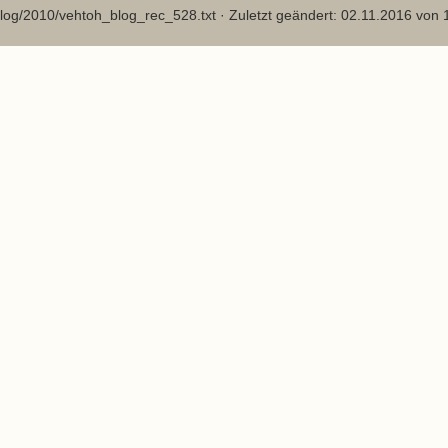
log/2010/vehtoh_blog_rec_528.txt
· Zuletzt geändert: 02.11.2016 von