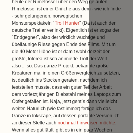
heute der Rimetosser über den Weg gelaufen.
Rimetosser ist einer Gnilche aus dem - wie ich finde
- sehr gelungenen, norwegischen
Monsterspektakeln "
Troll Hunter
" (Da ist auch der
deutsche Trailer verlinkt). Eigentlich ist er sogar der
"Endgegner", also der wirklich wuchtige und
übellaunige Riese gegen Ende des Films. Mit um
die 40 Meter Höhe ist er damit wohl derzeit der
größte, fotorealistisch animierte Troll der Welt ...
also ... so. Das ganze Projekt, bekannte große
Kreaturen mal in einen Größenvergleich zu setzten,
ist deutlich ins Stocken geraten, nachdem ich
feststellen musste, dass ein guter Teil der Arbeit
dem vorletztjährigen Diebstahl meines Laptops zum
Opfer gefallen ist. Naja, jetzt geht´s dann vielleicht
weiter. Natürlich (wie fast immer) fertige ich das
Ganze in Inkscape, auf dessen portable Version ich
an dieser Stelle auch
nochmal hinweisen möchte
.
Wenn alles gut läuft, gibt es in ein paar Wochen