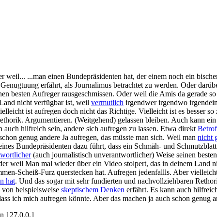
er weil... ...man einen Bundepräsidenten hat, der einem noch ein bische
 Genugtuung erfährt, als Journalimus betrachtet zu werden. Oder darüb
nen besten Aufreger rausgeschmissen. Oder weil die Amis da gerade so e
Land nicht verfügbar ist, weil
vermutlich
irgendwer irgendwo irgendei
eicht ist aufregen doch nicht das Richtige. Vielleicht ist es besser so
Rethorik. Argumentieren. (Weitgehend) gelassen bleiben. Auch kann ei
n auch hilfreich sein, andere sich aufregen zu lassen. Etwa direkt
Betro
 schon genug andere
Ja aufregen, das müsste man sich. Weil man
nicht 
 eines Bundepräsidenten dazu führt, dass ein Schmäh- und Schmutzblatt
wortlicher
(auch journalistisch unverantwortlicher) Weise seinen beste
Oder weil Man mal wieder über ein Video stolpert, das in deinem Land ni
cheiß-Furz querstecken hat. Aufregen jedenfallls. Aber vielleicht ist 
n hat
. Und das sogar mit sehr fundierten und nachvollziehbaren Retho
 von beispielsweise
skeptischem Denken
erfährt. Es kann auch hilfreic
, dass ich mich aufregen könnte. Aber das machen ja auch schon genug 
on
127.0.0.1