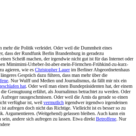
n mehr die Politik verleidet. Oder weil die Dummheit eines
er, dass der Rundfunk Berlin Brandenburg in geradezu
inen Scheiß machen, der irgendwie nicht gut ist für das Internet oder
nen Mimimimi-Urheber-Ist-aber-mein-Förmchen-Frühkind-zu-kurz-
 zu agieren, wie es
Christopher Lauer
im Berliner Abgeordnetenhaus
n längeres Gespräch dazu führen, dass man mehr über die
ffene
. Nur Wulff und Medien und Journalismus, da fällt mir nix ein
geschlafen hat
. Oder weil man einen Bundepräsidenten hat, der einem
 die Genugtuung erfährt, als Journalimus betrachtet zu werden. Oder
n Aufreger rausgeschmissen. Oder weil die Amis da gerade so einen
cht verfügbar ist, weil
vermutlich
irgendwer irgendwo irgendeinen
aufregen doch nicht das Richtige. Vielleicht ist es besser so zu
rik. Argumentieren. (Weitgehend) gelassen bleiben. Auch kann ein
h sein, andere sich aufregen zu lassen. Etwa direkt
Betroffene
. Nur
andere