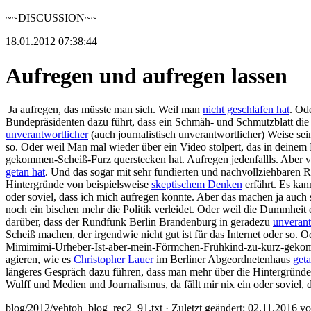
~~DISCUSSION~~
18.01.2012 07:38:44
Aufregen und aufregen lassen
Ja aufregen, das müsste man sich. Weil man
nicht geschlafen hat
. Od
Bundepräsidenten dazu führt, dass ein Schmäh- und Schmutzblatt die
unverantwortlicher
(auch journalistisch unverantwortlicher) Weise sei
so. Oder weil Man mal wieder über ein Video stolpert, das in deinem 
gekommen-Scheiß-Furz querstecken hat. Aufregen jedenfallls. Aber viell
getan hat
. Und das sogar mit sehr fundierten und nachvollziehbaren 
Hintergründe von beispielsweise
skeptischem Denken
erfährt. Es kan
oder soviel, dass ich mich aufregen könnte. Aber das machen ja auch
noch ein bischen mehr die Politik verleidet. Oder weil die Dummheit
darüber, dass der Rundfunk Berlin Brandenburg in geradezu
unverant
Scheiß machen, der irgendwie nicht gut ist für das Internet oder so. 
Mimimimi-Urheber-Ist-aber-mein-Förmchen-Frühkind-zu-kurz-gekommen-S
agieren, wie es
Christopher Lauer
im Berliner Abgeordnetenhaus
geta
längeres Gespräch dazu führen, dass man mehr über die Hintergründe
Wulff und Medien und Journalismus, da fällt mir nix ein oder soviel
blog/2012/vehtoh_blog_rec2_91.txt
· Zuletzt geändert: 02.11.2016 v