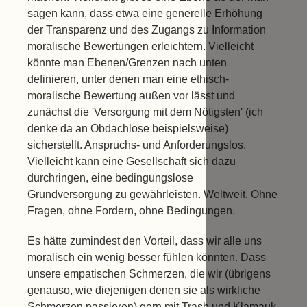
sagen kann, dass etwa eine generelle Erhöhung
der Transparenz und des Zugangs zu Information
moralische Bewertungen erleichtern. Vielleicht
könnte man Ebenen/Grenzen nach unten
definieren, unter denen man eine ethisch-
moralische Bewertung außen vor lässt und
zunächst die 'Versorgung mit dem Nötigsten' (ich
denke da an Obdachlose beispielsweise)
sicherstellt. Anspruchs- und Anforderungslos.
Vielleicht kann eine Gesellschaft sich dazu
durchringen, eine bedingungslose
Grundversorgung zu gewährleisten. Weltweit. Ohne
Fragen, ohne Fordern, ohne Bedingungen.
Es hätte zumindest den Vorteil, dass wir alle uns
moralisch ein wenig besser fühlen könnten. Dass
unsere empatischen Schmerzen, die wir (übrigens
genauso, wie diejenigen denen sie als wirkliche
Schmerzen passieren) gern mit Trash und Klamauk