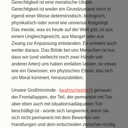
Gerechtigkeit ist eine moralische Utopie.
Gerechtigkeit ist weder ein Grundzustand noch in
irgend einer Weise deterministisch, biologisch,
physikalisch oder sonst wie universal festgelegt.
Das meiste, was es heute auf der Welt gibt, ist aus
einem Ungleichgewicht, aus Mangel oder aus
Zwang zur Anpassung entstanden. Es entsteht auch
weiter daraus. Das Blöde bei uns Menschen ist nur,
dass wir (und vielleicht noch zwei Hände voll
anderer Arten) uns haben einfallen lassen, so etwas
wie ein Gewissen, ein physisches Etwas, das sich
um Moral kümmert, herauszubilden.
Unsere Großhirnrinde - (
wahrscheinlich
) genauer:
der Frontallappen, der Teil, der permanent mit Tun
aber eben auch mit situationsadäquatem Tun
beschäftigt ist - würde sich langweilen, wenn sie
sich nicht permanent mit dem Bewerten von
Handlungen und dem entscheiden zwischen richtig