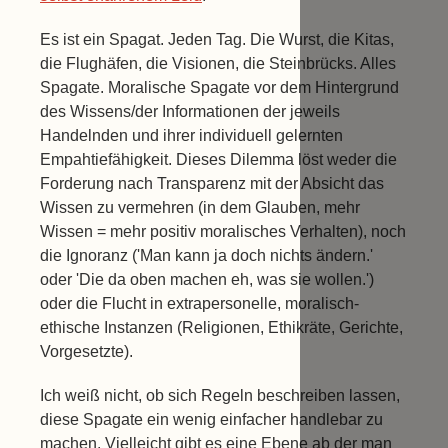
Es ist ein Spagat. Jeden Tag. Die Wurst, die Kitas,
die Flughäfen, die Visionen, die Steinbrücks. Alles
Spagate. Moralische Spagate vor dem Hintergrund
des Wissens/der Informationen der jeweils
Handelnden und ihrer individuell gelernten
Empahtiefähigkeit. Dieses Dilemma löst weder die
Forderung nach Transparenz mit der Absicht das
Wissen zu vermehren (in dem Glauben, mehr
Wissen = mehr positiv moralisches Verhalten), noch
die Ignoranz ('Man kann ja doch nichts ändern.'
oder 'Die da oben machen eh, was sie wollen.')
oder die Flucht in extrapersonelle, moralisch-
ethische Instanzen (Religionen, Ethikräte, Gerichte,
Vorgesetzte).
Ich weiß nicht, ob sich Regeln beschreiben lassen,
diese Spagate ein wenig einfacher handlebar zu
machen. Vielleicht gibt es eine Ebene ab der man