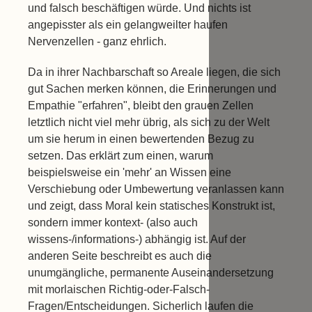
und falsch beschäftigen würde. Und nichts ist
angepisster als ein gelangweilter haufen
Nervenzellen - ganz ehrlich.
Da in ihrer Nachbarschaft so Areale liegen, die sich
gut Sachen merken können, die Erinnerungen und
Empathie "erfahren", bleibt den grauen Zellen
letztlich nicht viel mehr übrig, als sich zu der Welt
um sie herum in einen bewertenden Bezug zu
setzen. Das erklärt zum einen, warum
beispielsweise ein 'mehr' an Wissen eine
Verschiebung oder Umbewertung veranlassen kann
und zeigt, dass Moral kein statisches Konstrukt ist,
sondern immer kontext- (also auch
wissens-/informations-) abhängig ist. Auf der
anderen Seite beschreibt es auch die
unumgängliche, permanente Auseinandersetzung
mit morlaischen Richtig-oder-Falsch-
Fragen/Entscheidungen. Sicherlich laufen die