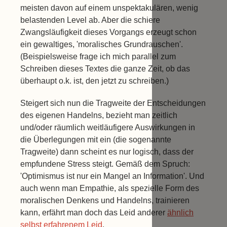
meisten davon auf einem unspektakulären, wenig
belastenden Level ab. Aber die schiere
Zwangsläufigkeit dieses Vorgangs erzeugt schon
ein gewaltiges, 'moralisches Grundrauschen'.
(Beispielsweise frage ich mich parallel zum
Schreiben dieses Textes die ganze Zeit, ob das
überhaupt o.k. ist, den jetzt zu schreiben.)
Steigert sich nun die Tragweite der Entscheidungen
des eigenen Handelns, bezieht man zeitlich
und/oder räumlich weitläufigere Auswirkungen in
die Überlegungen mit ein (die sogenannte
Tragweite) dann scheint es nur logisch, dass der
empfundene Stress steigt. Gemäß dem Spruch:
'Optimismus ist nur ein Mangel an Information'. Und
auch wenn man Empathie, als spezielle Form des
moralischen Denkens und Handelns, trainieren
kann, erfährt man doch das Leid anderer
ähnlich
selbst erfahrenem Leid
.