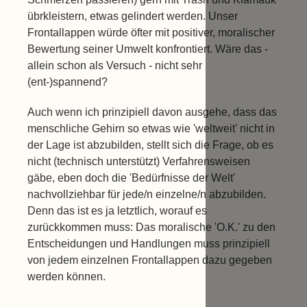
übrkleistern, etwas gelindert werden. Unser
Frontallappen würde öfter mit positiver, moralischer
Bewertung seiner Umwelt konfrontiert. Wäre das -
allein schon als Versuch - nicht sehr
(ent-)spannend?
Auch wenn ich prinzipiell davon ausgehe, dass das
menschliche Gehirn so etwas wie 'weltweit' nicht in
der Lage ist abzubilden, stellt sich die Frage, ob es
nicht (technisch unterstützt) Verfahrensweisen
gäbe, eben doch die 'Bedürfnisse der Welt'
nachvollziehbar für jede/n einzelne/n abzubilden.
Denn das ist es ja letztlich, worauf es
zurückkommen muss: Das moralische 'O.K.' zu den
Entscheidungen und Handlungen muss prinzipiell
von jedem einzelnen Frontallappen dazu gegeben
werden können.