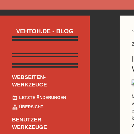
VEHTOH.DE - BLOG
2
WEBSEITEN-
WERKZEUGE
M
LETZTE ÄNDERUNGEN
v
ÜBERSICHT
e
k
BENUTZER-
w
WERKZEUGE