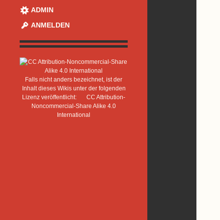
ADMIN
ANMELDEN
Falls nicht anders bezeichnet, ist der
Inhalt dieses Wikis unter der folgenden
Lizenz veröffentlicht:
CC Attribution-
Noncommercial-Share Alike 4.0
International