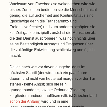
Wachstum von Facebook so weiter gehen wird wie
bisher. Zum einen bedienen sie die Menschen nicht
genug, die auf Sicherheit und Kontinuität aus sind
(geschwige denn die Transparentz- und
Freiehitsverfechter) und zum anderen schöpfen sie
zur Zeit ganz prinzipiell zunächst die Menschen ab,
die den Dienst ausprobieren, was noch nichts über
seine Beständigkeit aussagt und Prognosen über
die zukünftige Entwicklung schlichtweg unmöglich
macht.
Da ich nach wie vor davon ausgehe, dass im
nächsten Schritt (der wird noch ein paar Jahre
dauern und nicht von heute auf morgen vor der Tür
stehen - keine Angst) sich die rein
grundgebundene, soziale Ordnung (Staaten)
zergliedern und/oder auflösen (vllt. ist Griechenland
schon der Anfang
) wird und in eine