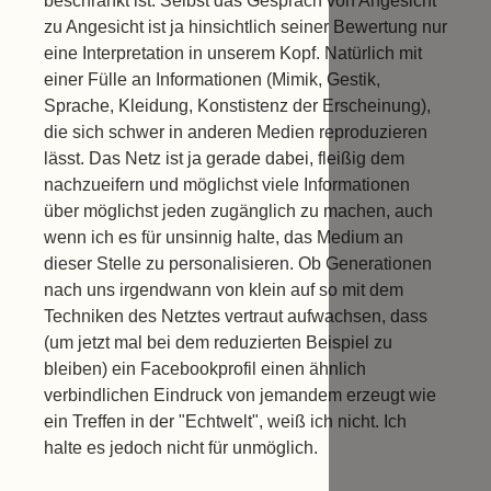
beschränkt ist. Selbst das Gespräch von Angesicht
zu Angesicht ist ja hinsichtlich seiner Bewertung nur
eine Interpretation in unserem Kopf. Natürlich mit
einer Fülle an Informationen (Mimik, Gestik,
Sprache, Kleidung, Konstistenz der Erscheinung),
die sich schwer in anderen Medien reproduzieren
lässt. Das Netz ist ja gerade dabei, fleißig dem
nachzueifern und möglichst viele Informationen
über möglichst jeden zugänglich zu machen, auch
wenn ich es für unsinnig halte, das Medium an
dieser Stelle zu personalisieren. Ob Generationen
nach uns irgendwann von klein auf so mit dem
Techniken des Netztes vertraut aufwachsen, dass
(um jetzt mal bei dem reduzierten Beispiel zu
bleiben) ein Facebookprofil einen ähnlich
verbindlichen Eindruck von jemandem erzeugt wie
ein Treffen in der "Echtwelt", weiß ich nicht. Ich
halte es jedoch nicht für unmöglich.