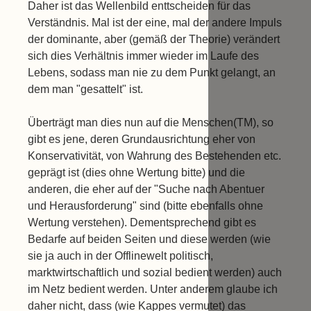
Daher ist das Wellenbild enttscheiden für das
Verständnis. Mal ist der eine, mal der andere Impuls
der dominante, aber (gemäß der Theorie) verändert
sich dies Verhältnis immer wieder im Laufe des
Lebens, sodass man nie zu dem Punkt gelangt, an
dem man "gesattelt" ist.
Überträgt man dies nun auf die Menschen(TM), so
gibt es jene, deren Grundausrichtung eher von
Konservativität, von Wahrung des Bestehenden etc.
geprägt ist (dies ohne Wertung bitte) und die
anderen, die eher auf der "Suche nach Abentuer
und Herausforderung" sind (bitte ebenfalls ohne
Wertung verstehen). Dementsprechend gibt es
Bedarfe auf beiden Seiten und diese werden (wie
sie ja auch in der Offlinewelt politisch,
marktwirtschaftlich und sozial bedient werden) auch
im Netz bedient werden. Unter anderem glaube ich
daher nicht, dass (wie Kappes vermutet) das