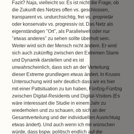
Fazit? Naja, vielleicht so: Es ist nicht die Frage, ob
die Zukunft des Netzes offen vs. geschlossen,
transparent vs. undurchsichtig, frei vs. proprietär
oder konservativ vs. progressiv ist. Das Netz als
eigenständigen "Ort", als Parallelwelt oder nur
"etwas anderes" zu sehen sollte überholt sein.
Weiter wird sich der Mensch nicht ändern. Er wird
sich auch zukünftig zwischen den Extremen Starre
und Dynamik darstellen und es ist
unwahrscheinlich, dass sich an der Verteilung
dieser Extreme grundlegen etwas ändert. In Kruses
Untersuchung wird sehr deutlich dass wir es hier
mit einer Pattsituation zu tun haben, Fünfzig-Fünfzig
zwischen Digital-Residents und Digital-Visitors (Es
wäre interessant die Studie in einem Jahr zu
wiederholen und zu schauen, ob sich an der
Gesamtverteilung und der individuellen Ausrichtuig
etwas ändert). Und auch wenn ich mir wünschen
würde, dass bspw. politisch endlich auf die