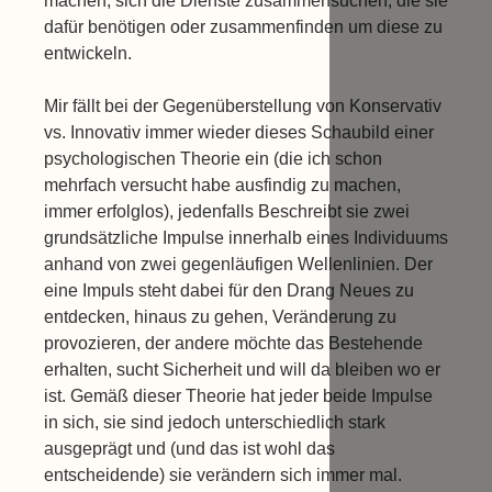
machen, sich die Dienste zusammensuchen, die sie
dafür benötigen oder zusammenfinden um diese zu
entwickeln.
Mir fällt bei der Gegenüberstellung von Konservativ
vs. Innovativ immer wieder dieses Schaubild einer
psychologischen Theorie ein (die ich schon
mehrfach versucht habe ausfindig zu machen,
immer erfolglos), jedenfalls Beschreibt sie zwei
grundsätzliche Impulse innerhalb eines Individuums
anhand von zwei gegenläufigen Wellenlinien. Der
eine Impuls steht dabei für den Drang Neues zu
entdecken, hinaus zu gehen, Veränderung zu
provozieren, der andere möchte das Bestehende
erhalten, sucht Sicherheit und will da bleiben wo er
ist. Gemäß dieser Theorie hat jeder beide Impulse
in sich, sie sind jedoch unterschiedlich stark
ausgeprägt und (und das ist wohl das
entscheidende) sie verändern sich immer mal.