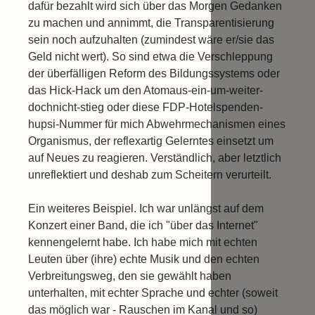
dafür bezahlt wird sich über das Morgen Gedanken
zu machen und annimmt, die Transparentisierung
sein noch aufzuhalten (zumindest wäre er/sie das
Geld nicht wert). So sind etwa die Verschleppung
der überfälligen Reform des Bildungssystems oder
das Hick-Hack um den Atomaus-ein-um-weiter-
dochnicht-stieg oder diese FDP-Hotelspenden-
hupsi-Nummer für mich Abwehrmechanismen eines
Organismus, der reflexartig Gelerntes einsetzt um
auf Neues zu reagieren. Verständlich, aber letztlich
unreflektiert und deshab zum Scheitern verurteilt.
Ein weiteres Beispiel. Ich war unlängst auf dem
Konzert einer Band, die ich "über das Internet"
kennengelernt habe. Ich habe mich mit echten
Leuten über (ihre) echte Musik und den echten
Verbreitungsweg, den sie gewählt haben
unterhalten, mit echter Sprache und echter (soweit
das möglich war - Rauschen im Kanal und so)