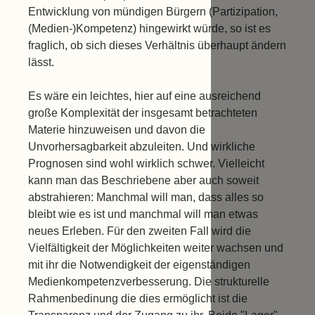
Entwicklung von mündigen Bürgern (Partizipation,
(Medien-)Kompetenz) hingewirkt würde, so ist es
fraglich, ob sich dieses Verhältnis überhaupt ändern
lässt.
Es wäre ein leichtes, hier auf eine ausreichend
große Komplexität der insgesamt betrachteten
Materie hinzuweisen und davon die
Unvorhersagbarkeit abzuleiten. Und wirkliche
Prognosen sind wohl wirklich schwer. Vielleicht
kann man das Beschriebene aber auch soweit
abstrahieren: Manchmal will man, dass alles so
bleibt wie es ist und manchmal will man etwas
neues Erleben. Für den zweiten Fall wird die
Vielfältigkeit der Möglichkeiten weiter wachsen und
mit ihr die Notwendigkeit der eigenständigen
Medienkompetenzverbesserung. Die strukturelle
Rahmenbedinung die dies ermöglicht ist die