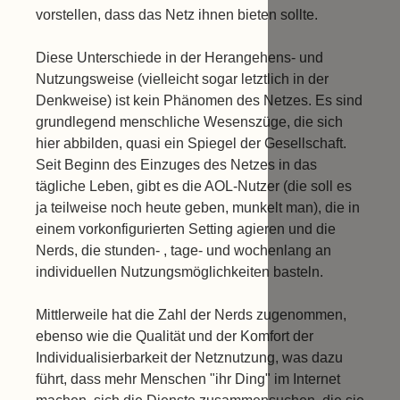
vorstellen, dass das Netz ihnen bieten sollte.
Diese Unterschiede in der Herangehens- und
Nutzungsweise (vielleicht sogar letztlich in der
Denkweise) ist kein Phänomen des Netzes. Es sind
grundlegend menschliche Wesenszüge, die sich
hier abbilden, quasi ein Spiegel der Gesellschaft.
Seit Beginn des Einzuges des Netzes in das
tägliche Leben, gibt es die AOL-Nutzer (die soll es
ja teilweise noch heute geben, munkelt man), die in
einem vorkonfigurierten Setting agieren und die
Nerds, die stunden- , tage- und wochenlang an
individuellen Nutzungsmöglichkeiten basteln.
Mittlerweile hat die Zahl der Nerds zugenommen,
ebenso wie die Qualität und der Komfort der
Individualisierbarkeit der Netznutzung, was dazu
führt, dass mehr Menschen "ihr Ding" im Internet