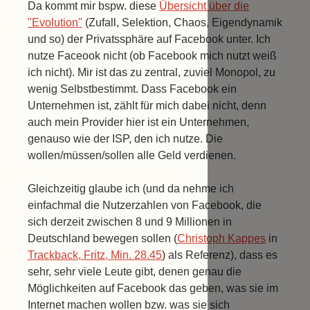
Da kommt mir bspw. diese
Übersicht über die
"Evolution"
(Zufall, Selektion, Chaos, Eigendynamik
und so) der Privatssphäre auf Facebook unter. Ich
nutze Faceook nicht (ob Facebook mich nutzt weiß
ich nicht). Mir ist das zu zentral, zuviel Monopol, zu
wenig Selbstbestimmt. Dass Facebook ein
Unternehmen ist, zählt für mich dabei nicht, denn
auch mein Provider hier ist ein Unternehmen,
genauso wie der ISP, den ich nutze. Die
wollen/müssen/sollen alle Geld verdienen.
Gleichzeitig glaube ich (und da nehme ich
einfachmal die Nutzerzahlen von Facebook, die
sich derzeit zwischen 8 und 9 Millionen in
Deutschland bewegen sollen (
Christoph Kappes
in
Trackback, Fritz, Min. 28.45
) als Referenz), dass es
sehr, sehr viele Leute gibt, denen genau die
Möglichkeiten auf Facebook das geben, was sie im
Internet machen wollen bzw. was sie sich