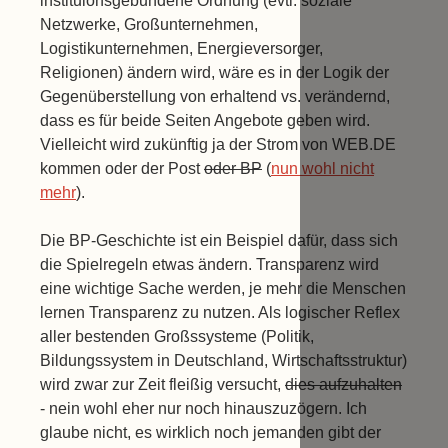
instituionsgebundene Ordnung (evtl. soziale
Netzwerke, Großunternehmen,
Logistikunternehmen, Energieversorger,
Religionen) ändern wird, wäre es in der Logik der
Gegenüberstellung von erhaltend vs. verändernd,
dass es für beide Seiten Angebote geben wird.
Vielleicht wird zukünftig ja der Strom von WEB.DE
kommen oder der Post
oder BP
(
nun wohl nicht
mehr
).
Die BP-Geschichte ist ein Beispiel dafür, dass sich
die Spielregeln etwas ändern. Transparenz wird
eine wichtige Sache werden, je mehr die Menschen
lernen Transparenz zu nutzen. Als logischer Reflex
aller bestenden Großssysteme (Politik,
Bildungssystem in Deutschland, Wirtschaftsstruktur)
wird zwar zur Zeit fleißig versucht,
dies aufzuhalten
- nein wohl eher nur noch hinauszuzögern. Ich
glaube nicht, es wirklich noch jemanden gibt der