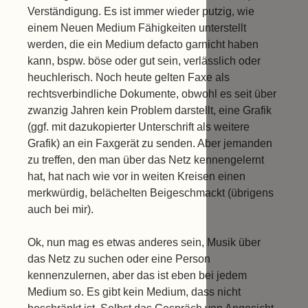
Verständigung. Es ist immer wieder putzig, wie
einem Neuen Medium Fähigkeiten unterstellt
werden, die ein Medium defacto garnicht haben
kann, bspw. böse oder gut sein, verlässlich oder
heuchlerisch. Noch heute gelten Faxe als
rechtsverbindliche Dokumente, obwohl es seit über
zwanzig Jahren kein Problem darstellt, eine Grafik
(ggf. mit dazukopierter Unterschrift als weitere
Grafik) an ein Faxgerät zu senden. Aber jemanden
zu treffen, den man über das Netz kennengelernt
hat, hat nach wie vor in weiten Kreisen einen
merkwürdig, belächelten Beigeschmackt (übrigens
auch bei mir).
Ok, nun mag es etwas anderes sein, Musik über
das Netz zu suchen oder eine Person
kennenzulernen, aber das ist eben bei jedem
Medium so. Es gibt kein Medium, dass nicht