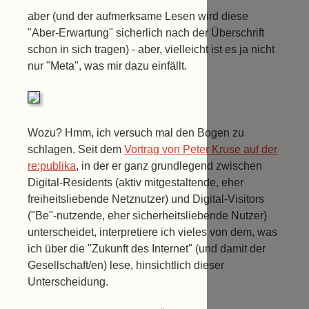
aber (und der aufmerksame Lesen wird diese
"Aber-Erwartung" sicherlich nach der Überschrift
schon in sich tragen) - aber, vielleicht ist es ja nicht
nur "Meta", was mir dazu einfällt.
Wozu? Hmm, ich versuch mal den Bogen zu
schlagen. Seit dem
Vortrag von Peter Kruse auf der
re:publika
, in der er ganz grundlegend zwischen
Digital-Residents (aktiv mitgestaltende, eher
freiheitsliebende Netznutzer) und Digital-Visitors
("Be"-nutzende, eher sicherheitsliebende Nutzer)
unterscheidet, interpretiere ich vieles von dem, was
ich über die "Zukunft des Internet" (und damit der
Gesellschaft/en) lese, hinsichtlich dieser
Unterscheidung.