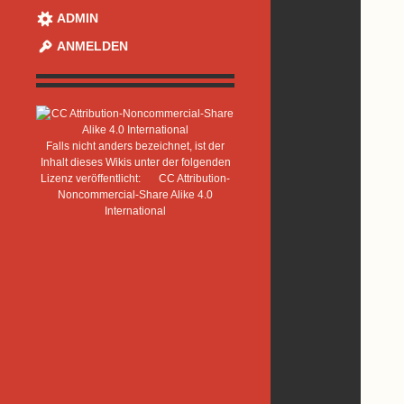
ADMIN
ANMELDEN
Falls nicht anders bezeichnet, ist der
Inhalt dieses Wikis unter der folgenden
Lizenz veröffentlicht:
CC Attribution-
Noncommercial-Share Alike 4.0
International