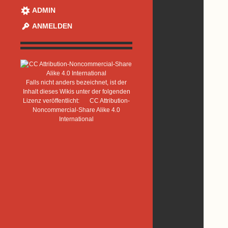
ADMIN
ANMELDEN
Falls nicht anders bezeichnet, ist der
Inhalt dieses Wikis unter der folgenden
Lizenz veröffentlicht:
CC Attribution-
Noncommercial-Share Alike 4.0
International