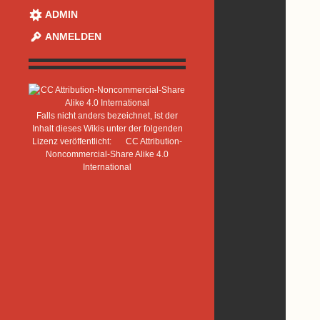
ADMIN
ANMELDEN
Falls nicht anders bezeichnet, ist der
Inhalt dieses Wikis unter der folgenden
Lizenz veröffentlicht:
CC Attribution-
Noncommercial-Share Alike 4.0
International