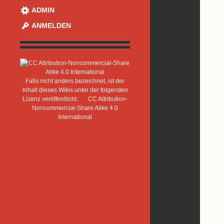
ADMIN
ANMELDEN
Falls nicht anders bezeichnet, ist der
Inhalt dieses Wikis unter der folgenden
Lizenz veröffentlicht:
CC Attribution-
Noncommercial-Share Alike 4.0
International